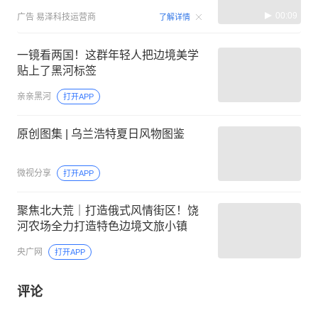
00:09
广告
易泽科技运营商
了解详情
一镜看两国！这群年轻人把边境美学
贴上了黑河标签
亲亲黑河
打开APP
原创图集 | 乌兰浩特夏日风物图鉴
微视分享
打开APP
聚焦北大荒｜打造俄式风情街区！饶
河农场全力打造特色边境文旅小镇
央广网
打开APP
评论