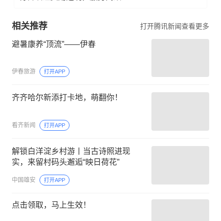
相关推荐
打开腾讯新闻查看更多
避暑康养“顶流”——伊春
伊春旅游
打开APP
齐齐哈尔新添打卡地，萌翻你！
看齐新闻
打开APP
解锁白洋淀乡村游丨当古诗照进现
实，来留村码头邂逅“映日荷花”
中国雄安
打开APP
点击领取，马上生效！