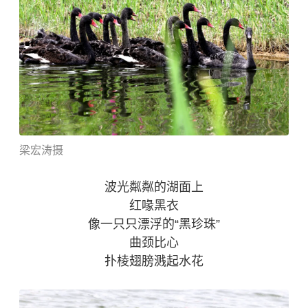
梁
宏
涛摄
波光粼粼的湖面上
红喙黑衣
像一只只漂浮的“黑珍珠”
曲颈比心
扑棱翅膀溅起水花