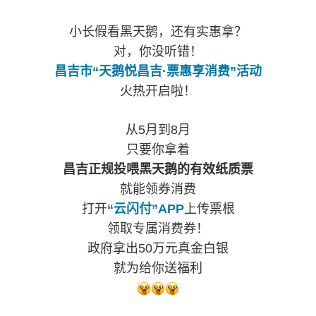
小长假看黑天鹅，还有实惠拿？
对，你没听错！
昌吉市“天鹅悦昌吉·票惠享消费”活动
火热开启啦！
从5月到8月
只要你拿着
昌吉正规投喂黑天鹅的有效纸质票
就能领券消费
打开
“云闪付”APP
上传票根
领取专属消费券！
政府拿出50万元真金白银
就为给你送福利