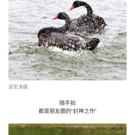
梁
宏
涛摄
随手拍
都是朋友圈的“封神之作”