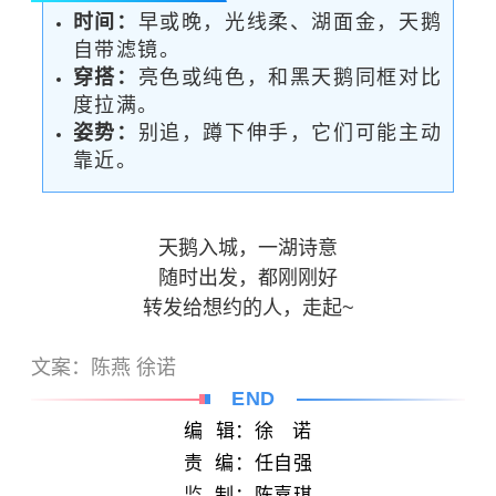
时间：
早或晚，光线柔、湖面金，天鹅
自带滤镜。
穿搭：
亮色或纯色，和黑天鹅同框对比
度拉满。
姿势：
别追，蹲下伸手，它们可能主动
靠近。
天鹅入城，一湖诗意
随时出发，都刚刚好
转发给想约的人，走起~
文案：陈燕 徐诺
END
编 辑：徐 诺
责 编：任自强
监
制：
陈嘉琪