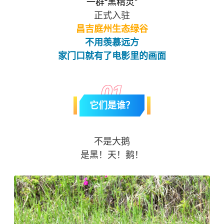
一群“黑精灵”
正式入驻
昌吉庭州生态绿谷
不用羡慕远方
家门口就有了电影里的画面
0
1
它们是谁？
不是大鹅
是黑！天！鹅！