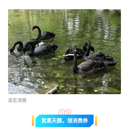
梁宏涛摄
0
2
赏黑天鹅，领消费券