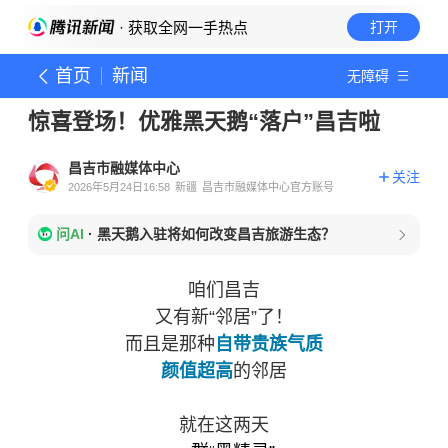
· 获取全网一手热点
打开
首页
新闻
无障碍
惊喜登场！优雅黑天鹅“落户”昌吉啦
昌吉市融媒体中心
关注
2026年5月24日16:58
新疆
昌吉市融媒体中心官方账号
问AI
·
黑天鹅入驻将如何改变昌吉旅游生态？
咱们昌吉
又有新“邻居”了！
而且是那种
自带贵族气质
颜值超高
的邻居
就在这两天