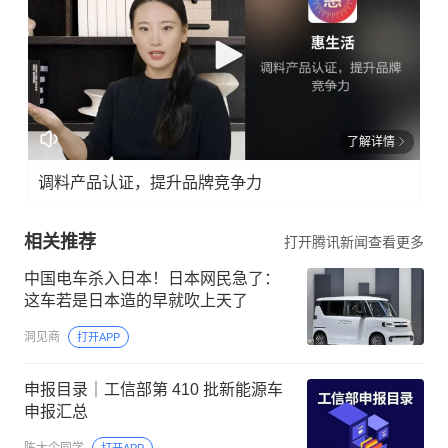
了解详情
调料产品认证，提升品牌竞争力
相关推荐
打开腾讯新闻查看更多
中国电车杀入日本！日本网民急了：
这车若是日本造的早就吹上天了
洞见商
打开APP
申报目录｜工信部第 410 批新能源车
申报汇总
陈大个同学
打开APP