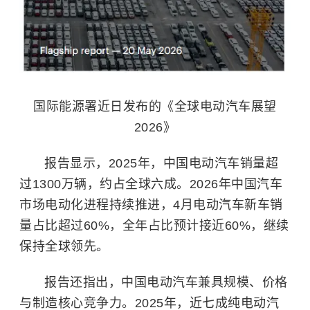
国际能源署近日发布的《全球电动汽车展望
2026》
报告显示，2025年，中国电动汽车销量超
过1300万辆，约占全球六成。2026年中国汽车
市场电动化进程持续推进，4月电动汽车新车销
量占比超过60%，全年占比预计接近60%，继续
保持全球领先。
报告还指出，中国电动汽车兼具规模、价格
与制造核心竞争力。2025年，近七成纯电动汽