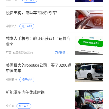
税费重构，电动车“特权”终结？
中新汽车
打开APP
凭本人手机号：验证后获取！#运营商
业务
00:15
广告
云启创想运营商
了解详情
美国最大的robotaxi公司，买了3200辆
中国电车
观察者网
打开APP
新能源车内午休成时尚
央广网
打开APP