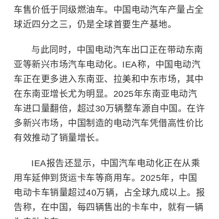
车售价低于同级燃油车。中国电动汽车产量占全
球近四分之三，仍是全球首要生产基地。
与此同时，中国电动汽车出口正在带动东南
亚等新兴市场汽车电动化。IEA称，中国电动汽
车正在更多进入东南亚、拉美和
中东
市场，其中
在东南亚增长尤为明显。2025年东南亚电动汽
车进口量翻倍，超过30万辆整车源自中国。在许
多新兴市场，中国制造的电动汽车凭借高性价比
有效推动了销量增长。
IEA报告还显示，中国汽车电动化正在从乘
用车延伸到货运卡车等商用车。2025年，中国
电动卡车销量超过40万辆，占全球九成以上。报
告称，在中国，每四辆售出的卡车中，就有一辆