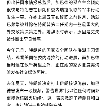
但出任国家情报总监后，加巴德的孤立主义倾向
很快与特朗普在伊朗和
委内瑞拉
采取的军事行动
发生冲突。在她上周五宣布辞职之前数月，她就
已频繁被排除在特朗普第二任期内一些最重大的
外交政策决策之外。她辞职时表示，原因是丈夫
被诊断出罕见骨癌。
今年元旦，特朗普的国家安全团队在
海湖庄园
集
结，观看美国在委内瑞拉的行动进展，而加巴德
当时远在数千英里之外，正在她的家乡夏威夷海
滩发布社交媒体照片。
去年夏天，特朗普决定打击伊朗核设施前，加巴
德曾发布一段视频，警告世界“比以往任何时候都
更接近核毁灭边缘”。这一表态激怒了特朗普和白
宫，也让她进一步被排除在外。