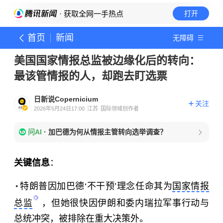
· 获取全网一手热点
打开
首页
新闻
无障碍
美国国家情报总监被边缘化后的转向：
最该管情报的人，却跑去盯选票
日新说Copernicium
关注
2026年5月24日17:00
江苏
国际领域创作者
问AI
·
加巴德为何从情报主管转向选举调查？
关键信息
：
特朗普因加巴德‘不干预’理念任命其为
国家情报
总监
，但她很快因伊朗和委内瑞拉军事行动与
总统冲突，被排除在重大决策外。