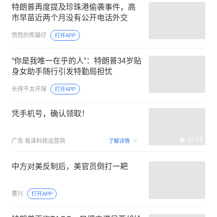
特朗普再度提及珍珠港偷袭事件，高
市早苗近两个月没有公开电话外交
愤怒的熊猫仔
打开APP
“你是我唯一在乎的人”：特朗普34岁贴
身女助手随行引发特勤局担忧
长得不太环保
打开APP
凭手机号，确认领取！
00:15
广告
易泽科技运营商
了解详情
中方对美反制后，美官员倒打一耙
曹兴
打开APP