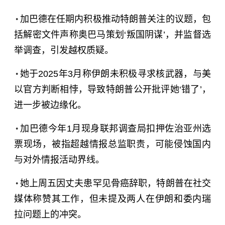
加巴德在任期内积极推动特朗普关注的议题，包
括解密文件声称奥巴马策划‘叛国阴谋’，并监督选
举调查，引发越权质疑。
她于2025年3月称伊朗未积极寻求核武器，与美
以官方判断相悖，导致特朗普公开批评她‘错了’，
进一步被边缘化。
加巴德今年1月现身联邦调查局扣押佐治亚州选
票现场，被指超越情报总监职责，可能侵蚀国内
与对外情报活动界线。
她上周五因丈夫患罕见骨癌辞职，特朗普在社交
媒体称赞其工作，但未提及两人在伊朗和委内瑞
拉问题上的冲突。