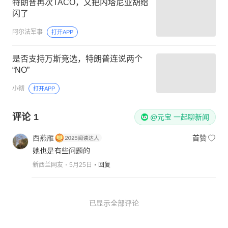
特朗普再次TACO，又把内塔尼亚胡给
闪了
阿尔法军事
打开APP
是否支持万斯竞选，特朗普连说两个
“NO”
小彻
打开APP
评论
1
@元宝 一起聊新闻
西燕雁
首赞
她也是有些问题的
新西兰网友
5月25日
回复
已显示全部评论