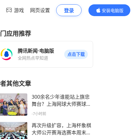
游戏
网页设置
登录
安装电脑版
内容更精彩
门应用推荐
腾讯新闻·电脑版
点击下载
全网热点早知道
者其他文章
300余名少年谁能站上旗忠
舞台？上海网球大师赛球童
选拔活动开幕
-7小时前
再次升级扩容，上海杯象棋
大师公开赛海选赛本周末举