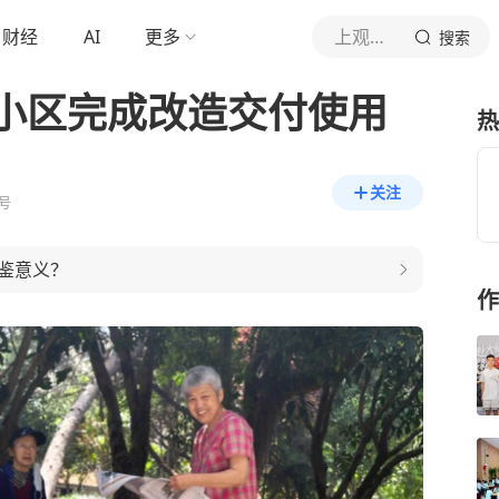
财经
AI
更多
上观新闻
搜索
小区完成改造交付使用
热
关注
号
鉴意义？
作