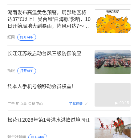
湖南发布高温黄色预警，局部地区将
达37℃以上！受台风“白海豚”影响，10
日开始局地大到暴雨，阵风可达7～9
级
红网
打开APP
长江江苏段启动台风三级防御响应
扬眼
打开APP
凭本人手机号领移动会员权益！
00:15
广告
加点量-会员中心
了解详情
松花江2026年第1号洪水洪峰过境同江
新华社新闻
打开APP