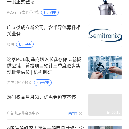
一股正式登场
PConline太平洋科技
打开APP
广立微成立新公司，含半导体器件相
关业务
财闻
打开APP
这家PCB制造商切入长鑫存储IC载板
供应链，募投项目预计三季度逐步实
现批量供货 | 机构调研
21世纪经济报道
打开APP
热门权益月月领，优惠券包享不停！
00:15
广告
加点量会员中心
了解详情
A股港股机器人双第一股同日共振：宇