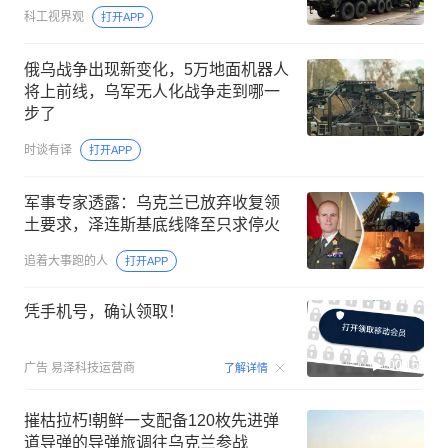
科工视界观
打开APP
俄乌战争出现新变化，5万地面机器人
将上前线，乌军无人化战争走到哪一
步了
时谈有译
打开APP
军事专家透露：乌克兰已放弃收复领
土要求，泽连斯基底线降至只求停火
追着大事跑的人
打开APP
凭手机号，确认领取！
00:15
广告
易泽科技运营商
了解详情
摧枯拉朽!朝鲜一支配备120枚先进弹
道导弹的导弹旅调往乌克兰参战