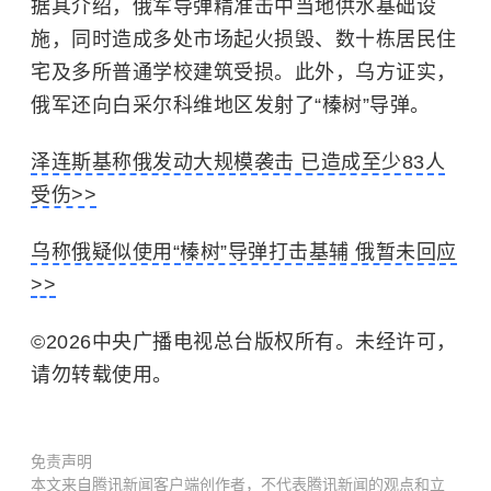
据其介绍，俄军导弹精准击中当地供水基础设
施，同时造成多处市场起火损毁、数十栋居民住
宅及多所普通学校建筑受损。此外，乌方证实，
俄军还向白采尔科维地区发射了“榛树”导弹。
泽连斯基称俄发动大规模袭击 已造成至少83人
受伤>>
乌称俄疑似使用“榛树”导弹打击基辅 俄暂未回应
>>
©2026中央广播电视总台版权所有。未经许可，
请勿转载使用。
免责声明
本文来自腾讯新闻客户端创作者，不代表腾讯新闻的观点和立