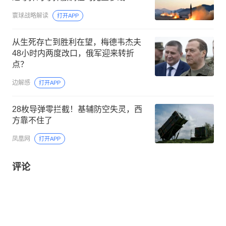
寰球战略解读
打开APP
从生死存亡到胜利在望，梅德韦杰夫
48小时内两度改口，俄军迎来转折
点？
边解感
打开APP
28枚导弹零拦截！基辅防空失灵，西
方靠不住了
凤凰网
打开APP
评论