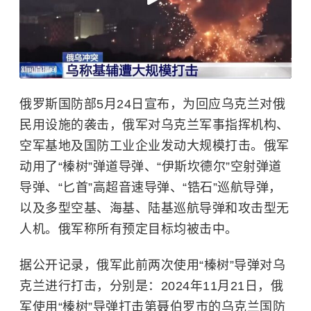
俄罗斯国防部5月24日宣布，为回应乌克兰对俄
民用设施的袭击，俄军对乌克兰军事指挥机构、
空军基地及国防工业企业发动大规模打击。俄军
动用了“榛树”弹道导弹、“伊斯坎德尔”空射弹道
导弹、“匕首”高超音速导弹、“锆石”巡航导弹，
以及多型空基、海基、陆基巡航导弹和攻击型无
人机。俄军称所有预定目标均被击中。
据公开记录，俄军此前两次使用“榛树”导弹对乌
克兰进行打击，分别是：2024年11月21日，俄
军使用“榛树”导弹打击第聂伯罗市的乌克兰国防