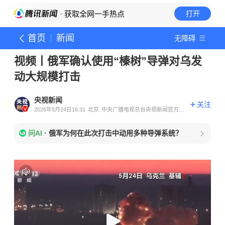
· 获取全网一手热点
打开
首页
新闻
无障碍
视频丨俄军确认使用“榛树”导弹对乌发
动大规模打击
央视新闻
关注
2026年5月24日16:31
北京
中央广播电视总台央视新闻官方账
号
问AI
·
俄军为何在此次打击中动用多种导弹系统？