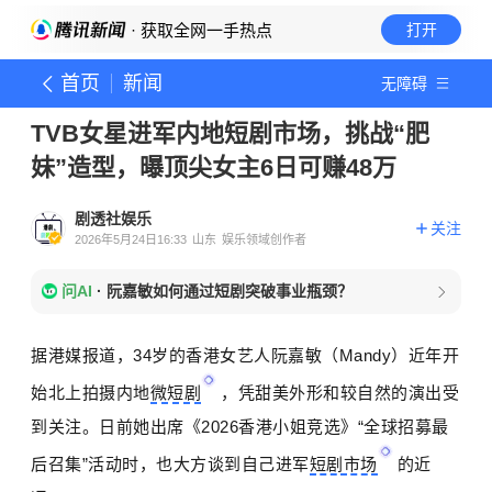
· 获取全网一手热点
打开
首页
新闻
无障碍
TVB女星进军内地短剧市场，挑战“肥
妹”造型，曝顶尖女主6日可赚48万
剧透社娱乐
关注
2026年5月24日16:33
山东
娱乐领域创作者
问AI
·
阮嘉敏如何通过短剧突破事业瓶颈？
据港媒报道，34岁的香港女艺人阮嘉敏（Mandy）近年开
始北上拍摄内地
微短剧
，凭甜美外形和较自然的演出受
到关注。日前她出席《2026香港小姐竞选》“全球招募最
后召集”活动时，也大方谈到自己进军
短剧市场
的近