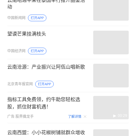
云南昭通苹果在泰国举行推介品鉴活
动
中国新闻网
打开APP
望谟芒果挂满枝头
中国经济网
打开APP
云南沧源：产业振兴让阿佤山唱新歌
北京青年报官网
打开APP
指标工具免费领，约牛助您轻松选
股，抓住财富机遇！
00:29
广告
股界擒龙手
了解详情
云南西盟：小小花椒树铺就群众增收