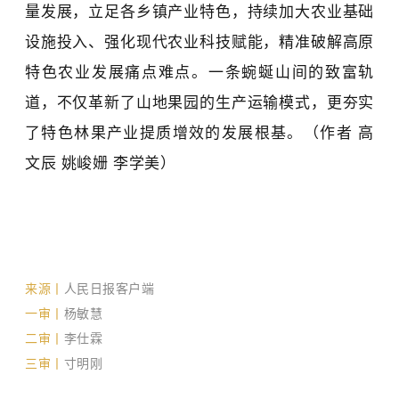
量发展，立足各乡镇产业特色，持续加大农业基础
设施投入、强化现代农业科技赋能，精准破解高原
特色农业发展痛点难点。一条蜿蜒山间的致富轨
道，不仅革新了山地果园的生产运输模式，更夯实
了特色林果产业提质增效的发展根基。
（作者
高
文辰
姚峻姗
李学美
）
来源丨
人民日报客户端
一审丨
杨敏慧
二审丨
李仕霖
三审丨
寸明刚