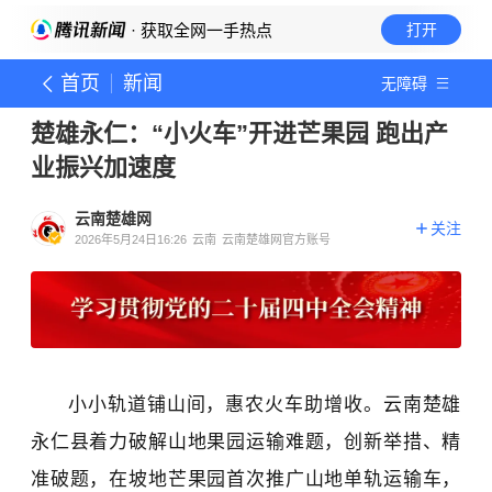
· 获取全网一手热点
打开
首页
新闻
无障碍
楚雄永仁：“小火车”开进芒果园 跑出产
业振兴加速度
云南楚雄网
关注
2026年5月24日16:26
云南
云南楚雄网官方账号
小小轨道铺山间，惠农火车助增收。云南楚雄
永仁县着力破解山地果园运输难题，创新举措、精
准破题，在坡地芒果园首次推广山地单轨运输车，