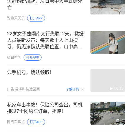
鱼群纷纷跳起，次日塘中大量虹鳟死
亡
钓鱼天天乐
打开APP
22岁女子独闯南太行失联12天，救援
人员最新发声：每天数十人上山搜
寻，仍无法确认失联位置，山中高
温、超1米深野草蜱虫扎堆，加大救援
极目新闻
打开APP
难度
凭手机号，确认领取！
00:15
广告
易泽科技运营商
了解详情
私家车出事故！保险公司查出，司机
接过7个网约车订单，拒赔！
网约车焦点
打开APP