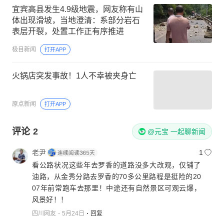
宜宾高县发生4.9级地震，网友称有山
体出现滑坡，当地澄清：系部分岩石
表层开裂，处置工作正有序推进
极目新闻
打开APP
火锅店突发事故！1人不幸被夹身亡
原点新闻
打开APP
评论
2
@元宝 一起聊新闻
老尹
1
看公路状况这些年去罗香的道路没多大改观，仅铺了
油路，从金秀分路去罗香的70多公里路程是挺险的20
07年前常跑车去那里！中途还有自然景区可观云爆，
风景好！！
四川网友
5月24日
回复