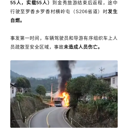
55人，实载55人）
到金秀旅游结束后返程，途中
行驶至罗香乡罗香村横岭屯（S206省道）时
发生
自燃。
事发第一时间，车辆驾驶员和导游有序组织车上人
员疏散至安全区域，事故
未造成人员伤亡。