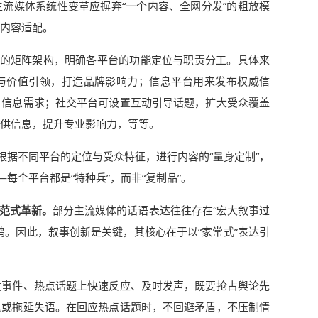
流媒体系统性变革应摒弃“一个内容、全网分发”的粗放模
内容适配。
”的矩阵架构，明确各平台的功能定位与职责分工。具体来
与价值引领，打造品牌影响力；信息平台用来发布权威信
户信息需求；社交平台可设置互动引导话题，扩大受众覆盖
供信息，提升专业影响力，等等。
根据不同平台的定位与受众特征，进行内容的“量身定制”，
每个平台都是“特种兵”，而非“复制品”。
导范式革新。
部分主流媒体的话语表达往往存在“宏大叙事过
鸣。因此，叙事创新是关键，其核心在于以“家常式”表达引
发事件、热点话题上快速反应、及时发声，既要抢占舆论先
风或拖延失语。在回应热点话题时，不回避矛盾，不压制情