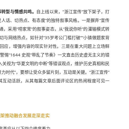
事转型与情感共鸣。
自上线以来，“浙江宣传”放下架子，打
说人话、切热点、有态度”的独特叙事风格。一是摒弃“宣传
沟通，采用“唠家常”的叙事姿态，从“我说你听”的灌输模式转
切与网络热点，如针对“35岁考公门槛打破”“小镇做题家背
时回应，增强内容的现实针对性。三是在重大问题上立场鲜
惕“1644 史观”带乱了节奏》一文直击历史虚无主义的错
入关视为“华夏文明的中断”等错误观点，维护历史真相和民
力时代”，要想让受众多留片刻，互动是关键。“浙江宣传”
其互动活跃，从其每篇文章后面评论区的热闹程度可见一
框架推动融合发展走深走实
性变革应从以下四个维度着力。