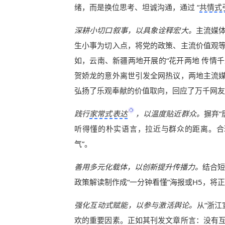
绪，而是换位思考、坦诚沟通，通过 “
共情式
深耕小切口叙事，以具象诠释宏大。
主流媒
生小事为切入点，将党的政策、主流价值观
如，云南、新疆两地开展的“花开两地 传情千
贺娇龙的意外离世引发全网热议，两地主流
弘扬了乐观奉献的价值取向，回应了万千网友
践行
家常式表达
，以温度贴近群众。
摒弃
听得懂的朴实语言，拉近与群众的距离。合
气”。
善用多元化载体，以创新提升传播力。
结合短
政策解读制作成“一分钟看懂”海报或H5，
强化互动式赋能，以参与激活舆论。
从“浙
欢的重要因素。正如其刊发文章所言：没有