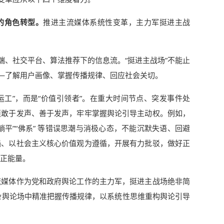
”的角色转型。
推进主流媒体系统性变革，主力军挺进主战
端、社交平台、算法推荐下的信息流。“挺进主战场”不能止
——了解用户画像、掌握传播规律、回应社会关切。
运工”，而是“价值引领者”。在重大时间节点、突发事件处
须敢于发声、善于发声，牢牢掌握舆论引导主动权。例如，
平”“佛系” 等错误思潮与消极心态，不能沉默失语、回避
绳、以社会主义核心价值观为遵循，开展有力批驳，做好正
正能量。
流媒体作为党和政府舆论工作的主力军，挺进主战场绝非简
在复杂舆论场中精准把握传播规律，以系统性思维重构舆论引导