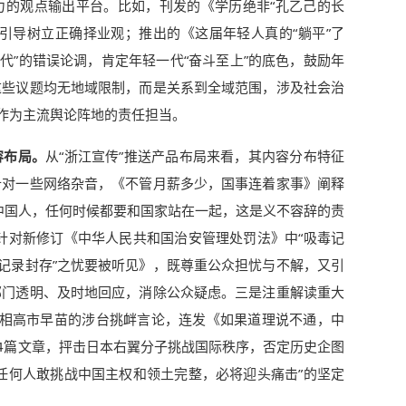
力的观点输出平台。比如，刊发的《学历绝非“孔乙己的长
引导树立正确择业观；推出的《这届年轻人真的“躺平”了
一代”的错误论调，肯定年轻一代“奋斗至上”的底色，鼓励年
这些议题均无地域限制，而是关系到全域范围，涉及社会治
”作为主流舆论阵地的责任担当。
容布局。
从“浙江宣传”推送产品布局来看，其内容分布特征
针对一些网络杂音，《不管月薪多少，国事连着家事》阐释
中国人，任何时候都要和国家站在一起，这是义不容辞的责
针对新修订《中华人民共和国治安管理处罚法》中“吸毒记
毒记录封存”之忧要被听见》，既尊重公众担忧与不解，又引
部门透明、及时地回应，消除公众疑虑。三是注重解读重大
本首相高市早苗的涉台挑衅言论，连发《如果道理说不通，中
等4篇文章，抨击日本右翼分子挑战国际秩序，否定历史企图
任何人敢挑战中国主权和领土完整，必将迎头痛击”的坚定