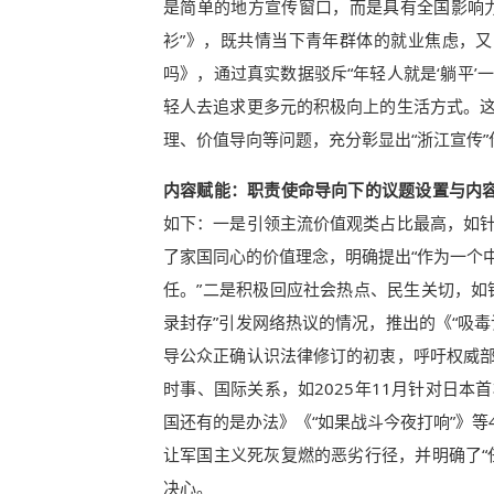
是简单的地方宣传窗口，而是具有全国影响
衫”》，既共情当下青年群体的就业焦虑，又
吗》，通过真实数据驳斥“年轻人就是‘躺平’
轻人去追求更多元的积极向上的生活方式。
理、价值导向等问题，充分彰显出“浙江宣传
内容赋能：职责使命导向下的议题设置与内
如下：一是引领主流价值观类占比最高，如
了家国同心的价值理念，明确提出“作为一个
任。”二是积极回应社会热点、民生关切，如
录封存”引发网络热议的情况，推出的《“吸
导公众正确认识法律修订的初衷，呼吁权威
时事、国际关系，如2025年11月针对日
国还有的是办法》《“如果战斗今夜打响”》
让军国主义死灰复燃的恶劣行径，并明确了“
决心。