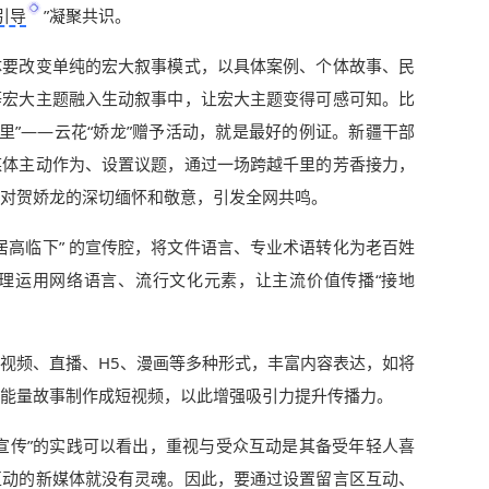
引导
”凝聚共识。
体要改变单纯的宏大叙事模式，以具体案例、个体故事、民
等宏大主题融入生动叙事中，让宏大主题变得可感可知。比
里”——云花“娇龙”赠予活动，就是最好的例证。新疆干部
媒体主动作为、设置议题，通过一场跨越千里的芳香接力，
对贺娇龙的深切缅怀和敬意，引发全网共鸣。
“居高临下” 的宣传腔，将文件语言、专业术语转化为老百姓
理运用网络语言、流行文化元素，让主流价值传播“接地
视频、直播、H5、漫画等多种形式，丰富内容表达，如将
将正能量故事制作成短视频，以此增强吸引力提升传播力。
江宣传”的实践可以看出，重视与受众互动是其备受年轻人喜
互动的新媒体就没有灵魂。因此，要通过设置留言区互动、