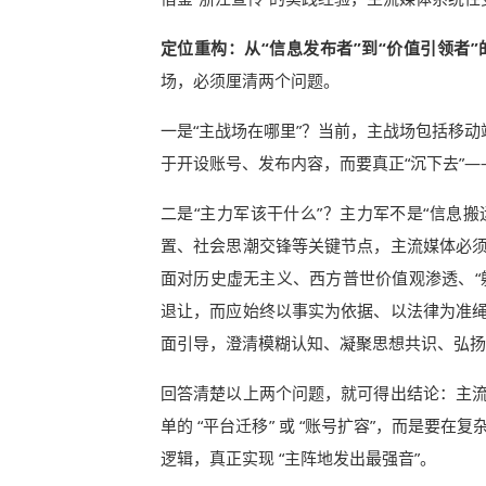
定位重构：从“信息发布者”到“价值引领者
场，必须厘清两个问题。
一是“主战场在哪里”？当前，主战场包括移动
于开设账号、发布内容，而要真正“沉下去”
二是“主力军该干什么”？主力军不是“信息搬
置、社会思潮交锋等关键节点，主流媒体必
面对历史虚无主义、西方普世价值观渗透、“躺
退让，而应始终以事实为依据、以法律为准
面引导，澄清模糊认知、凝聚思想共识、弘扬
回答清楚以上两个问题，就可得出结论：主
单的 “平台迁移” 或 “账号扩容”，而是要
逻辑，真正实现 “主阵地发出最强音”。