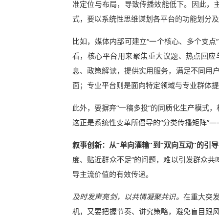
准定位与布局，导致传播效能低下。因此，主
式，要以系统性思维谋划各平台的功能划分及
比如，媒体内部可建立“一个核心、多个支点
看，核心平台用来聚焦重大议题、热点回应
息、政策解读，提供实用服务，满足不同用
面；专业平台则是面向特定领域与专业群体提
此外，要摒弃“一稿多投”的同质化生产模式，
这正是系统性变革所倡导的“分类传播矩阵”——
叙事创新：从“单向灌输”到“双向互动”的引
度、贴近群众不足”的问题，难以引发群众共
导主流价值的有效传递。
及时发声亮剑，以共情凝聚共识。
在重大突
机，又要把握节奏、讲究策略，避免盲目跟