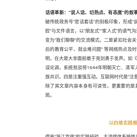
话语革新：“说人话、切热点、有态度”的叙
破传统政务号“官话套话”的刻板印象，形成“
腔”与文件语言，以“朋友式”“家人式”的语气
变为“我们聊聊”的交流模式。二是紧扣社会关
后的教育公平、就业难问题” 等网络热点及
明，在大是大非面前敢于亮剑勇于发声。如《警
误论调，系统批驳将1644年明朝灭亡、清军
族共识。四是注重强互动。互联网时代是“注意
除了其文章内容本身有可读性，更重要的是
斑。
以四维实践
借鉴“浙江宣传”的实践经验，主流媒体系统