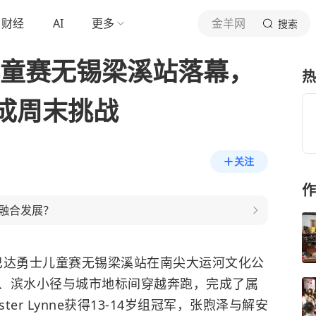
财经
AI
更多
金羊网
搜索
儿童赛无锡梁溪站落幕，
热
成周末挑战
关注
作
融合发展？
-斯巴达勇士儿童赛无锡梁溪站在南尖大运河文化公
、滨水小径与城市地标间穿越奔跑，完成了属
er Lynne获得13-14岁组冠军，张煦泽与解安