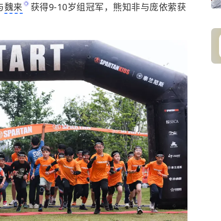
与
魏来
获得9-10岁组冠军，熊知非与庞依萦获