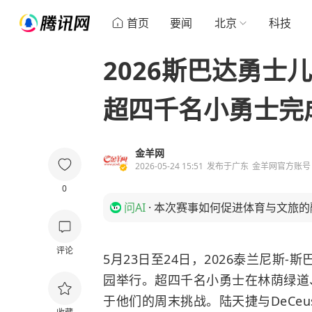
首页
要闻
北京
科技
2026斯巴达勇士
超四千名小勇士完
金羊网
2026-05-24 15:51
发布于
广东
金羊网官方账号
0
问AI
·
本次赛事如何促进体育与文旅的
评论
5月23日至24日，2026泰兰尼斯
园举行。超四千名小勇士在林荫绿道
于他们的周末挑战。陆天捷与DeCeust