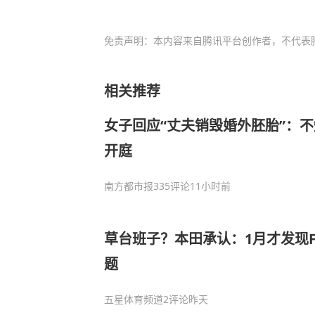
免责声明：本内容来自腾讯平台创作者，不代表
相关推荐
女子回应“丈夫销毁婚外胚胎”：
开庭
南方都市报
335评论
11小时前
草台班子？本田承认：1月才发现
题
五星体育频道
2评论
昨天