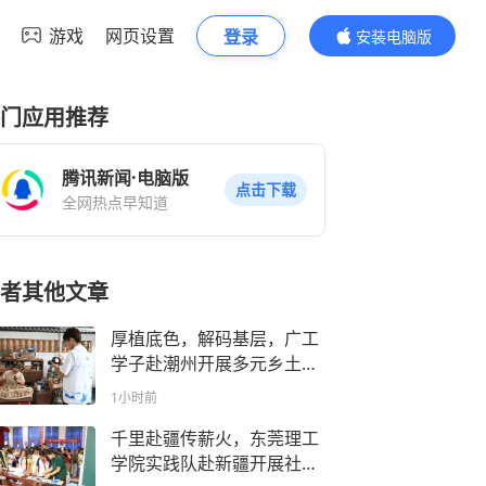
游戏
网页设置
登录
安装电脑版
内容更精彩
门应用推荐
腾讯新闻·电脑版
点击下载
全网热点早知道
者其他文章
厚植底色，解码基层，广工
学子赴潮州开展多元乡土实
践
1小时前
千里赴疆传薪火，东莞理工
学院实践队赴新疆开展社会