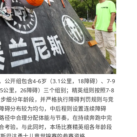
开组包含4-6岁（3.1公里，18障碍）、7-9
岁（5公里，26障碍）三个组别；精英组则按照7-8
4岁进一步细分年龄段，并严格执行障碍判罚规则与竞
障碍分布较为均匀，中后程则设置连续障碍
路径中合理分配体能与节奏，在持续奔跑中完
合考验。与此同时，本场比赛精英组各年龄段
礼斯巴达勇士儿童世锦赛的参赛资格。