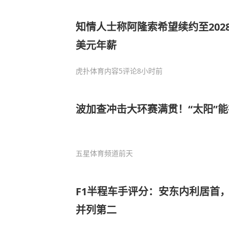
知情人士称阿隆索希望续约至2028
美元年薪
虎扑体育内容
5评论
8小时前
波加查冲击大环赛满贯！“太阳”
五星体育频道
前天
F1半程车手评分：安东内利居首
并列第二