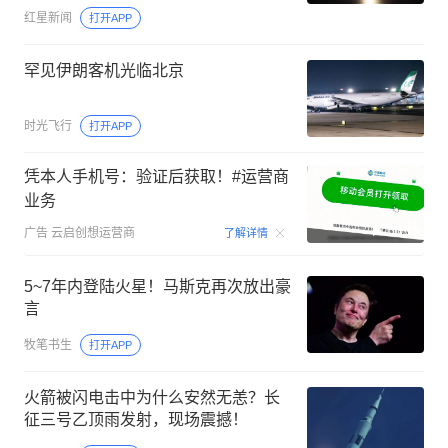
一次“非计划”空间事件
红星新闻
打开APP
罕见伊朗客机光临北京
时光飞行
打开APP
凭本人手机号：验证后获取！#运营商
业务
00:15
广告
云启创想运营商
了解详情
5~7年内登陆火星！马斯克再次放出豪
言
牧笔书生
打开APP
火箭被闪电击中为什么安然无恙？长
征三号乙顶雨发射，现场震撼！