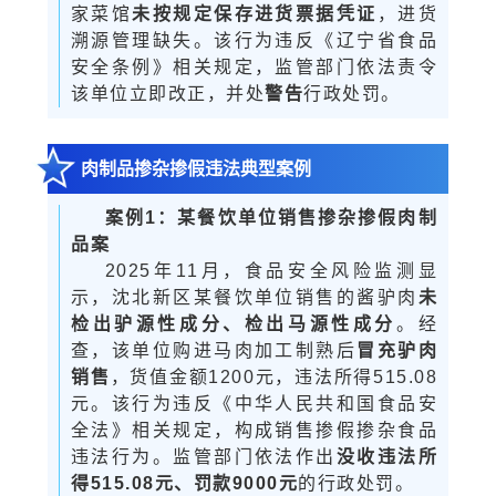
家菜馆
未按规定保存进货票据凭证
，进货
溯源管理缺失。该行为违反《辽宁省食品
安全条例》相关规定，监管部门依法责令
该单位立即改正，并处
警告
行政处罚。
肉制品掺杂掺假违法典型案例
案例1：某餐饮单位销售掺杂掺假肉制
品案
2025年11月，食品安全风险监测显
示，沈北新区某餐饮单位销售的酱驴肉
未
检出驴源性成分、检出马源性成分
。经
查，该单位购进马肉加工制熟后
冒充驴肉
销售
，货值金额1200元，违法所得515.08
元。该行为违反《中华人民共和国食品安
全法》相关规定，构成销售掺假掺杂食品
违法行为。监管部门依法作出
没收违法所
得
515.08元、罚款9000元
的行政处罚。