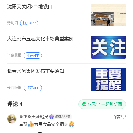
沈阳又关闭2个地铁口
话沈阳
打开APP
大连公布五起文化市场典型案例
半岛晨报
打开APP
长春水务集团发布重要通知
长春晚报
打开APP
评论
4
@元宝 一起聊新闻
🌵🌴🍀天涯咫尺
首赞
点赞
为民食品安全把关