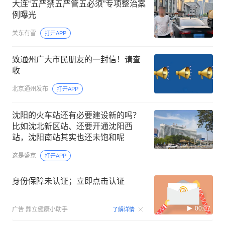
大连“五严禁五严管五必须”专项整治案
例曝光
关东有雪
打开APP
致通州广大市民朋友的一封信！请查
收
北京通州发布
打开APP
沈阳的火车站还有必要建设新的吗？
比如沈北新区站、还要开通沈阳西
站，沈阳南站其实也还未饱和呢
这是盛京
打开APP
身份保障未认证；立即点击认证
00:07
广告
鼎立健康小助手
了解详情