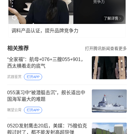
了解详情
调料产品认证，提升品牌竞争力
相关推荐
打开腾讯新闻查看更多
“全家福”：航母+076+三艘055+901，
西太横着走的底气
武器鉴赏
打开APP
055演习中“被潜艇击沉”，舰长道出中
国海军最大的难题
瞩望云霄
打开APP
052D发射鹰击20后，美媒：75艘伯克
舰过时了，都不能发射高超导弹