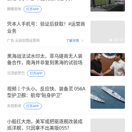
巅峰高地
打开APP
凭本人手机号：验证后获取！#运营商
业务
00:15
广告
云启创想运营商
了解详情
黑海战法试水印太，菲乌磋商无人装
备合作，南海并非复刻黑海的试验场
沉浮欧罗巴
打开APP
视频丨个头小、反应快、装备灵 056A
型护卫舰：航母“贴身护卫”
央视新闻
打开APP
小船扛大炮，美军或把驱逐舰改装成
巡洋舰，只因拿不出美版055？