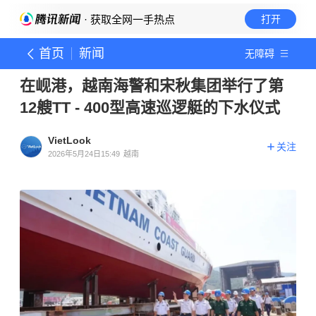
· 获取全网一手热点
打开
首页
新闻
无障碍
在岘港，越南海警和宋秋集团举行了第
12艘TT - 400型高速巡逻艇的下水仪式
VietLook
关注
2026年5月24日15:49
越南