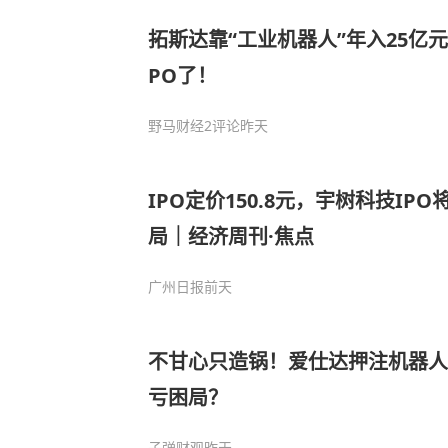
拓斯达靠“工业机器人”年入25亿元
PO了！
野马财经
2评论
昨天
IPO定价150.8元，宇树科技IP
局｜经济周刊·焦点
广州日报
前天
不甘心只造锅！爱仕达押注机器人
亏困局？
子弹财观
昨天