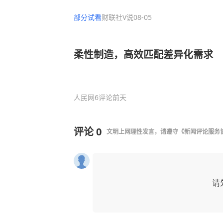
这家公司重点布局关节模组与灵巧
部分试看
财联社V说
08-05
柔性制造，高效匹配差异化需求
人民网
6评论
前天
评论
0
文明上网理性发言，请遵守
《新闻评论服务
请