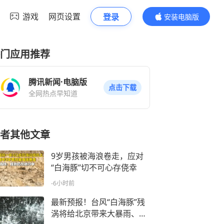
游戏
网页设置
登录
安装电脑版
内容更精彩
门应用推荐
腾讯新闻·电脑版
点击下载
全网热点早知道
者其他文章
9岁男孩被海浪卷走，应对
“白海豚”切不可心存侥幸
-6小时前
最新预报！台风“白海豚”残
涡将给北京带来大暴雨、特