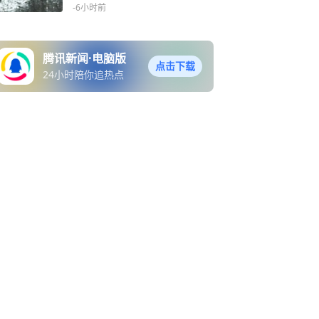
大暴雨
-6小时前
腾讯新闻·电脑版
点击下载
24小时陪你追热点