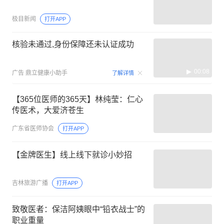
极目新闻
打开APP
核验未通过,身份保障还未认证成功
00:08
广告
鼎立健康小助手
了解详情
【365位医师的365天】林纯莹：仁心
传医术，大爱济苍生
广东省医师协会
打开APP
【金牌医生】线上线下就诊小妙招
吉林旅游广播
打开APP
致敬医者：保洁阿姨眼中“铅衣战士”的
职业重量