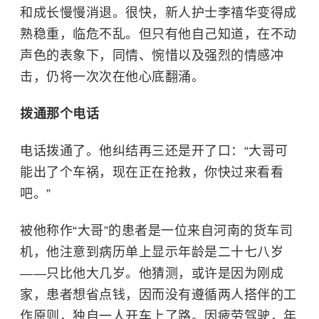
和成长慢慢消退。很快，新人护士李禧华变得成
熟稳重，临危不乱。但只有他自己知道，在不动
声色的表象下，同情、惋惜以及强烈的情感冲
击，仍将一次次在他心底翻涌。
拨通那个电话
电话拨通了。他纠结再三还是开了口：“大哥可
能出了个车祸，现在正在抢救，你快过来看看
吧。”
被他称作“大哥”的患者是一位来自河南的货车司
机，他注意到病历单上显示年龄是二十七八岁
——只比他大几岁。他猜测，或许是因为刚成
家，患者想省点钱，因而没有遵循两人搭伴的工
作原则，独自一人开车上了路。因疲劳驾驶，年