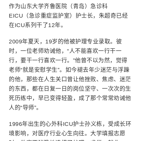
作为山东大学齐鲁医院（青岛）急诊科
EICU（急诊重症监护室）护士长，朱超奇已经
在ICU系列干了12年。
2009年夏天，19岁的他被护理专业录取。彼
时，一位老师劝诫他，“人不能喜欢一行干一
行，要干一行喜欢一行。”他曾不以为然，觉得
老师“就是安慰学生”。如今褪去年少迷茫与浮躁
的他，那些在人生关口曾让他挫败、焦虑、迷茫
的东西，都在日复一日的岗位坚守、一次次的生
死历练中，早已变得轻盈，成了那个常常劝诫他
人的“导师”。
1996年出生的心外科ICU护士孙义栋，受成长环
境影响，对医疗行业心生向往。大学填报志愿