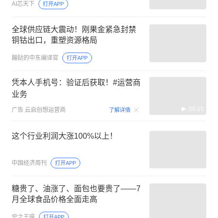
AI芯天下
打开APP
全球供应链大震动！刚果金紧急封禁
铜钴出口，重塑资源格局
蹦跶的中东编译官
打开APP
凭本人手机号：验证后获取！#运营商
业务
00:15
广告
云启创想运营商
了解详情
这个行业利润大涨100%以上！
中国经济周刊
打开APP
糖贵了、油涨了、面包也要贵了——7
月全球食品价格全面走高
空之王座
打开APP