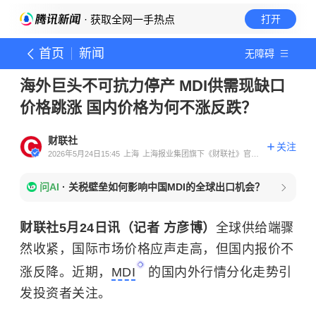
· 获取全网一手热点
打开
首页
新闻
无障碍
海外巨头不可抗力停产 MDI供需现缺口
价格跳涨 国内价格为何不涨反跌？
财联社
关注
2026年5月24日15:45
上海
上海报业集团旗下《财联社》官方
账号
问AI
·
关税壁垒如何影响中国MDI的全球出口机会？
财联社5月24日讯（记者 方彦博）
全球供给端骤
然收紧，国际市场价格应声走高，但国内报价不
涨反降。近期，
MDI
的国内外行情分化走势引
发投资者关注。