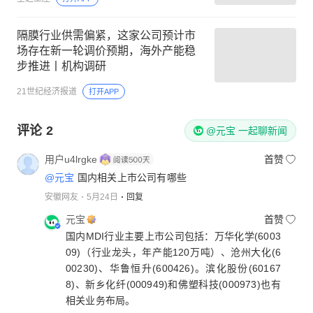
隔膜行业供需偏紧，这家公司预计市
场存在新一轮调价预期，海外产能稳
步推进丨机构调研
21世纪经济报道
打开APP
评论
2
@元宝 一起聊新闻
用户u4lrgke
首赞
@元宝
国内相关上市公司有哪些
安徽网友
5月24日
回复
元宝
首赞
国内MDI行业主要上市公司包括：万华化学(6003
09)（行业龙头，年产能120万吨）、沧州大化(6
00230)、华鲁恒升(600426)。滨化股份(60167
8)、新乡化纤(000949)和佛塑科技(000973)也有
相关业务布局。