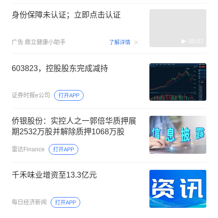
身份保障未认证；立即点击认证
00:07
广告
鼎立健康小助手
了解详情
603823，控股股东完成减持
证券时报e公司
打开APP
侨银股份：实控人之一郭倍华质押展
期2532万股并解除质押1068万股
雷达Finance
打开APP
千禾味业增资至13.3亿元
每日经济新闻
打开APP