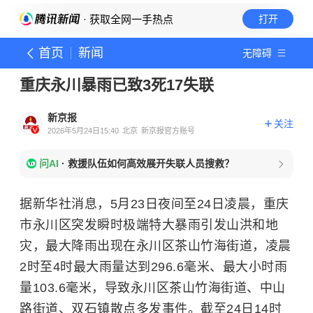
· 获取全网一手热点
打开
首页
新闻
无障碍
重庆永川暴雨已致3死17失联
新京报
关注
2026年5月24日15:40
北京
新京报官方账号
问AI
·
救援队伍如何高效展开失联人员搜救？
据新华社消息，5月23日夜间至24日凌晨，重庆
市永川区突发瞬时极端特大暴雨引发山洪和地
灾，最大降雨出现在永川区茶山竹海街道，凌晨
2时至4时最大雨量达到296.6毫米、最大小时雨
量103.6毫米，导致永川区茶山竹海街道、中山
路街道、双石镇散点多发事件。截至24日14时