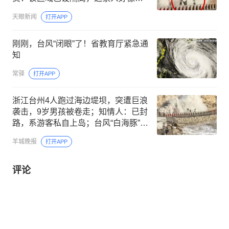
翻过去的，目前仍在搜救
天眼新闻
打开APP
刚刚，台风“闭眼”了！省教育厅紧急通
知
常驿
打开APP
浙江台州4人跑过海边堤坝，突遭巨浪
袭击，9岁男孩被卷走；知情人：已封
路，系游客私自上岛；台风“白海豚”登
陆时间地点最新预测
羊城晚报
打开APP
评论