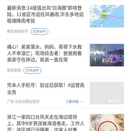
最新消息:14级强台风“白海豚”即将登
陆，11省区市迎狂风暴雨,华东多地迎
极端降雨考验
概论地球科学
打开APP
痛心！弟弟落水，妈妈、哥哥下水救
人不幸溺亡；现场目击者：爸爸抱着
弟弟守在岸边，弟弟一直在哭
极目新闻
打开APP
凭本人手机号：验证后获取！#运营商
业务
00:15
广告
云启创想运营商
了解详情
浙江一家四口台风天走在海边堤坝
上，其中9岁男孩被海浪卷走，工作人
员：该区域已设隔离，这家人好像是