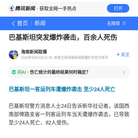
· 获取全网一手热点
打开
首页
新闻
无障碍
巴基斯坦突发爆炸袭击，百余人死伤
海南新闻联播
关注
2026年5月24日15:35
旅游卫视海南新闻联播栏目官方账号
问AI
·
伤亡统计的最终结果何时确定？
巴基斯坦一客运列车遭爆炸袭击 至少24人死亡
巴基斯坦
警方消息人士24日告诉新华社记者，该国西
南部俾路支省一列客运列车当天遭爆炸袭击，已导致
至少24人死亡、82人受伤。