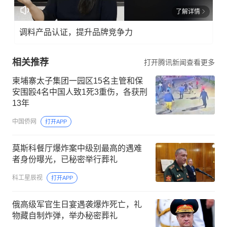
了解详情
调料产品认证，提升品牌竞争力
相关推荐
打开腾讯新闻查看更多
柬埔寨太子集团一园区15名主管和保
安围殴4名中国人致1死3重伤，各获刑
13年
中国侨网
打开APP
莫斯科餐厅爆炸案中级别最高的遇难
者身份曝光，已秘密举行葬礼
科工星辰视
打开APP
俄高级军官生日宴遇袭爆炸死亡，礼
物藏自制炸弹，举办秘密葬礼