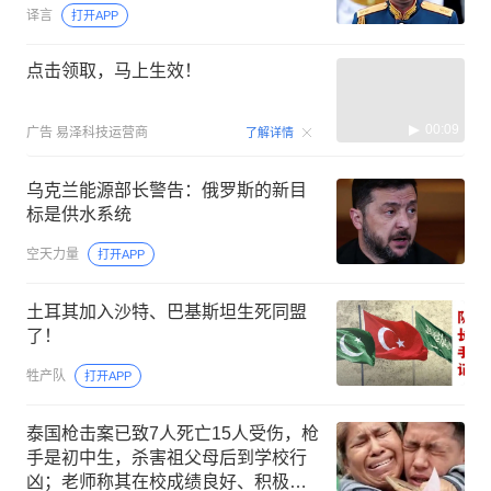
译言
打开APP
点击领取，马上生效！
00:09
广告
易泽科技运营商
了解详情
乌克兰能源部长警告：俄罗斯的新目
标是供水系统
空天力量
打开APP
土耳其加入沙特、巴基斯坦生死同盟
了！
牲产队
打开APP
泰国枪击案已致7人死亡15人受伤，枪
手是初中生，杀害祖父母后到学校行
凶；老师称其在校成绩良好、积极参