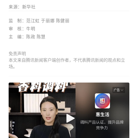
来源：新华社
监 制：范江虹 于丽娜 陈健丽
审 核：
牛明
主 编：陈政 陈慧
免责声明
本文来自腾讯新闻客户端创作者，不代表腾讯新闻的观点和立
场。
广告