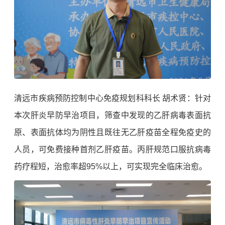
清远市疾病预防控制中心免疫规划科科长 胡术贤：针对
本次肝炎早防早治项目，筛查中发现的乙肝病毒表面抗
原、表面抗体均为阴性且既往无乙肝疫苗全程免疫史的
人员，可免费接种首剂乙肝疫苗。丙肝规范口服抗病毒
药疗程短，治愈率超95%以上，可实现完全临床治愈。