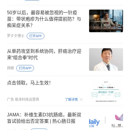
50岁以后，最容易被忽视的一针疫
苗：带状疱疹为什么值得提前防？与
痴呆症关系？
罗夕夕博士
打开APP
从单药攻坚到系统协同，肝癌治疗迎
来“组合拳”时代
扬眼
打开APP
点击领取，马上生效！
00:09
广告
易泽科技运营商
了解详情
JAMA：补维生素D3抗肠癌，最新双
盲试验给出否定答案 | 热心肠日报