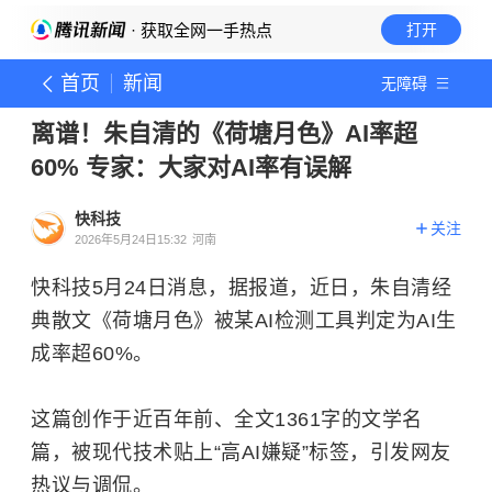
· 获取全网一手热点
打开
首页
新闻
无障碍
离谱！朱自清的《荷塘月色》AI率超
60% 专家：大家对AI率有误解
快科技
关注
2026年5月24日15:32
河南
快科技5月24日消息，据报道，近日，朱自清经
典散文《荷塘月色》被某AI检测工具判定为AI生
成率超60%。
这篇创作于近百年前、全文1361字的文学名
篇，被现代技术贴上“高AI嫌疑”标签，引发网友
热议与调侃。