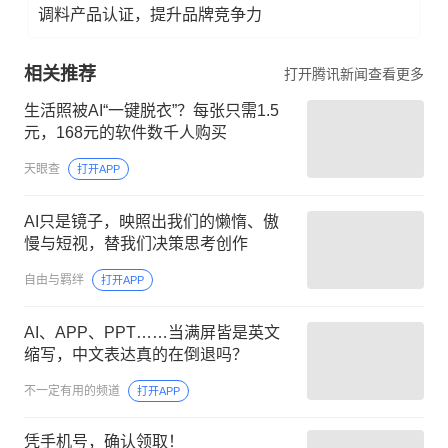
调料产品认证，提升品牌竞争力
相关推荐
打开腾讯新闻查看更多
生活照被AI“一键脱衣”？每张只需1.5
元，168元的软件数千人购买
天眼查
打开APP
AI只是镜子，映照出我们的懒惰、傲
慢与短视，替我们决策思考创作
自由与羁绊
打开APP
AI、APP、PPT……当满屏皆是英文
缩写，中文表达真的在倒退吗？
不一定有用的频道
打开APP
凭手机号，确认领取！