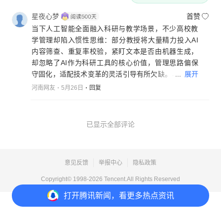
星夜心梦
首赞
当下人工智能全面融入科研与教学场景，不少高校教
学管理却陷入惯性思维：部分教授将大量精力投入AI
内容筛查、重复率校验，紧盯文本是否由机器生成，
却忽略了AI作为科研工具的核心价值，管理思路偏保
...
展开
守固化，适配技术变革的灵活引导有所欠缺。
河南网友
5月26日
回复
AI本是可供全体研究者借力的“时代巨人”，人人都能依
托它简化资料梳理、逻辑梳理、基础推演等重复性工
作。缺乏专业积淀的使用者，仅能站在巨人肩头平齐
已显示全部评论
观望；而具备扎实学识、深度思考能力的师生，依托A
I减负后，完全可以向上再迈一步，这高出的一小段距
离，正是学术研究最珍贵的原创创新。
意见反馈
举报中心
隐私政策
与其把资源耗费在被动防控AI写作上，不如主动引导
Copyright© 1998-
2026
Tencent.All Rights Reserved
研究者深挖AI赋能下的创新空间，聚焦独特研究构
打开
腾讯新闻，看更多热点资讯
思、跨界融合思路、机器难以自主生成的深度洞见开
展打磨。学术评价的重心，应当从甄别AI痕迹转向甄