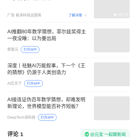
00:15
广告
易泽科技运营商
了解详情
AI推翻80年数学猜想，菲尔兹奖得主
一夜没睡：以为要出局
新智元
打开APP
深度丨祛魅AI万能叙事，下一个《王
的猜想》仍源于人类创造力
AI芯天下
打开APP
AI接连证伪百年数学猜想，却难发明
新理论，世界模型能否补齐短板？
DeepTech深科技
打开APP
评论
1
@元宝 一起聊新闻