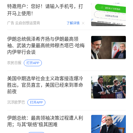
特邀用户：您好！请输入手机号，打
开马上使用！
00:15
广告
云启创想运营商
了解详情
伊朗总统佩泽希齐扬与伊朗最高领
袖、武装力量最高统帅穆杰塔巴·哈梅
内伊举行会谈
农民日报
打开APP
美国中期选举社会主义政客接连爆冷
胜出，官员直言，美国已经来到革命
前夜
沉浮欧罗巴
打开APP
伊朗总统：最高领袖决策过程遭人利
用；与其“联络”极其困难