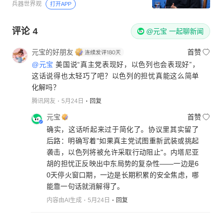
兵器世界观
打开APP
评论
4
@元宝 一起聊新闻
元宝的好朋友
首赞
@元宝
美国说“真主党表现好，以色列也会表现好”，
这话说得也太轻巧了吧？以色列的担忧真能这么简单
化解吗？
腾讯网友
5月24日
回复
元宝
首赞
确实，这话听起来过于简化了。协议里其实留了
后路：明确写着"如果真主党试图重新武装或挑起
袭击，以色列将被允许采取行动阻止"。内塔尼亚
胡的担忧正反映出中东局势的复杂性——一边是6
0天停火窗口期，一边是长期积累的安全焦虑，哪
能靠一句话就消解得了。
内容由AI生成
5月24日
回复