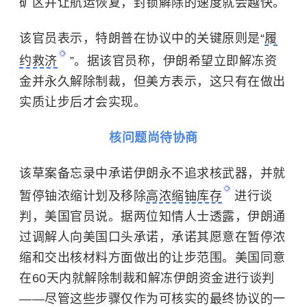
矿区并让航运恢复，封锁解除的速度就会越快。
该官员表示，特朗普在协议中的关键原则是“
履
约救济
”。据该官员称，伊朗希望立即解冻资
金并永久解除制裁，但美方表示，这只有在做出
实质让步后才会实现。
核问题尚待协商
该草案备忘录中承诺伊朗永不追求核武器，并就
暂停铀浓缩计划及移除
高浓缩铀库存
进行谈
判，美国官员说。据两位知情人士透露，伊朗通
过调解人向美国口头承诺，承诺其愿意在暂停浓
缩和交出核材料方面做出的让步范围。美国同意
在60天内就解除制裁和解冻伊朗资金进行谈判
——尽管这些步骤仅作为可核实的最终协议的一