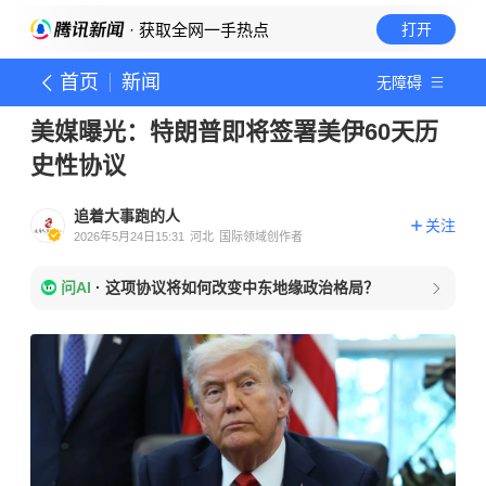
· 获取全网一手热点
打开
首页
新闻
无障碍
美媒曝光：特朗普即将签署美伊60天历
史性协议
追着大事跑的人
关注
2026年5月24日15:31
河北
国际领域创作者
问AI
·
这项协议将如何改变中东地缘政治格局？