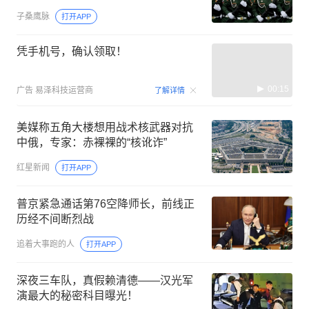
子桑鹰脉
打开APP
凭手机号，确认领取！
00:15
广告
易泽科技运营商
了解详情
美媒称五角大楼想用战术核武器对抗
中俄，专家：赤裸裸的“核讹诈”
红星新闻
打开APP
普京紧急通话第76空降师长，前线正
历经不间断烈战
追着大事跑的人
打开APP
深夜三车队，真假赖清德——汉光军
演最大的秘密科目曝光！