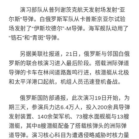
演习部队从普列谢茨克航天发射场发射“亚
尔斯”导弹。白俄罗斯军队从卡普斯京亚尔试验
场发射了“伊斯坎德尔”-M导弹。海军舰队动用了
“锆石”和“青斑”导弹。
另据美联社报道，21日，俄罗斯与邻国白俄
罗斯的联合核演习进入最后阶段。搭载洲际弹道
导弹的卡车在林间道路轰鸣行进，
核潜艇
从北极
和太平洋港口起航，机组人员迅速登机备战。
俄罗斯国防部通报，此次演习19日开始，为
期三天，参演兵力达6.4万人，投入200余具导弹
发射装置、140余架军机、73艘水面舰艇与13艘
潜艇，其中8艘潜艇配备了搭载核弹头的洲际弹
道导弹。演习核心科目为遭遇侵略威胁时核力量