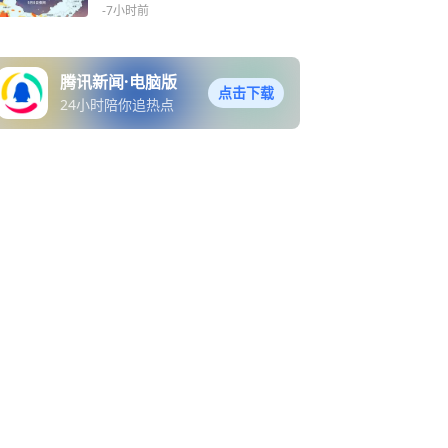
心入眠
-7小时前
腾讯新闻·电脑版
点击下载
24小时陪你追热点