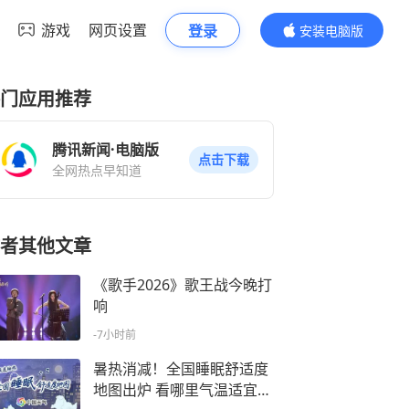
游戏
网页设置
登录
安装电脑版
内容更精彩
门应用推荐
腾讯新闻·电脑版
点击下载
全网热点早知道
者其他文章
《歌手2026》歌王战今晚打
响
-7小时前
暑热消减！全国睡眠舒适度
地图出炉 看哪里气温适宜安