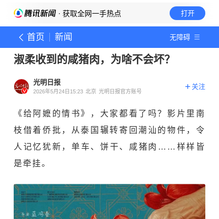
· 获取全网一手热点
打开
首页
新闻
无障碍
淑柔收到的咸猪肉，为啥不会坏？
光明日报
关注
2026年5月24日15:23
北京
光明日报官方账号
《给阿嬷的情书》，大家都看了吗？影片里南
枝借着侨批，从泰国辗转寄回潮汕的物件，令
人记忆犹新，单车、饼干、咸猪肉……样样皆
是牵挂。