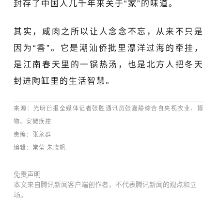
封存了中国人几千年来关于“家”的味道。
其实，咸肉之所以让人念念不忘，从来不只是
因为
“
香
”
。它是潮汕侨批里漂洋过海的牵挂，
是江南春天里的一锅热汤，也是北方人把冬天
封进陶缸里的生活智慧。
来源：光明日报全媒体记者
张胜
通讯员张嘉静综合自央视农业、博
物、安徽疾控
责编：张永群
编辑：常莹
朱晓帆
免责声明
本文来自腾讯新闻客户端创作者，不代表腾讯新闻的观点和立
场。