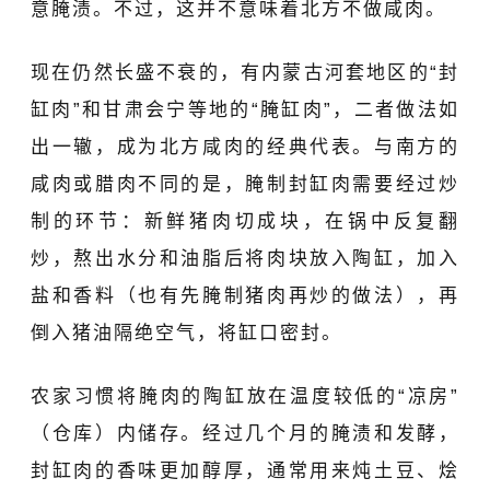
意腌渍。不过，这并不意味着北方不做咸肉。
现在仍然长盛不衰的，有内蒙古河套地区的“封
缸肉”和甘肃会宁等地的“腌缸肉”，二者做法如
出一辙，成为北方咸肉的经典代表。与南方的
咸肉或腊肉不同的是，腌制封缸肉需要经过炒
制的环节：新鲜猪肉切成块，在锅中反复翻
炒，熬出水分和油脂后将肉块放入陶缸，加入
盐和香料（也有先腌制猪肉再炒的做法），再
倒入猪油隔绝空气，将缸口密封。
农家习惯将腌肉的陶缸放在温度较低的“凉房”
（仓库）内储存。经过几个月的腌渍和发酵，
封缸肉的香味更加醇厚，通常用来炖土豆、烩