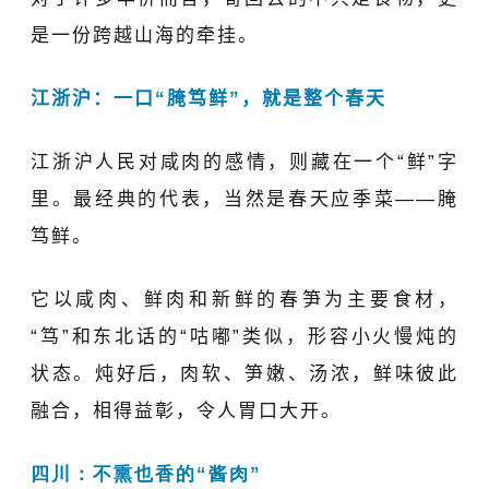
是一份跨越山海的牵挂。
江浙沪：一口“腌笃鲜”，就是整个春天
江浙沪人民对咸肉的感情，则藏在一个“鲜”字
里。最经典的代表，当然是春天应季菜——腌
笃鲜。
它以咸肉、鲜肉和新鲜的春笋为主要食材，
“笃”和东北话的“咕嘟”类似，形容小火慢炖的
状态。炖好后，肉软、笋嫩、汤浓，鲜味彼此
融合，相得益彰，令人胃口大开。
四川：不熏也香的“酱肉”