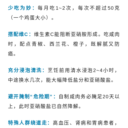
少吃为妙：
每月吃
1~2
次，每次不超过
50
克
（一个鸡蛋大小）。
搭配维
C
：
维生素
C
能阻断亚硝胺形成。吃咸肉
时，配点青椒、西兰花、橙子，既解腻又防
癌。
充分浸泡清洗：
烹饪前用清水浸泡
2~4
小时，
中途换水几次，能大幅降低盐分和亚硝酸盐。
避开腌制
“
危险期
”
：
自制咸肉务必腌足
20
天以
上，此时亚硝酸盐已自然降解。
特殊人群绕道走：
高血压
、肾病和胃病患者，