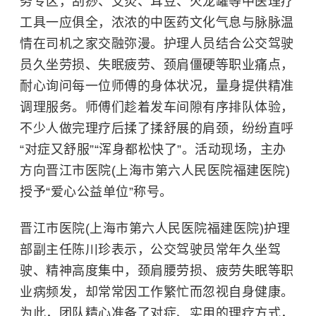
务专区，刮痧、艾灸、耳豆、火龙罐等中医理疗
工具一应俱全，浓浓的中医药文化气息与脉脉温
情在司机之家交融弥漫。护理人员结合公交驾驶
员久坐劳损、失眠疲劳、颈肩僵硬等职业痛点，
耐心询问每一位师傅的身体状况，量身提供精准
调理服务。师傅们趁着发车间隙有序排队体验，
不少人做完理疗后揉了揉舒展的肩颈，纷纷直呼
“对症又舒服”“浑身都松快了”。活动现场，主办
方向晋江市医院(上海市第六人民医院福建医院)
授予“爱心公益单位”称号。
晋江市医院(上海市第六人民医院福建医院)护理
部副主任陈川珍表示，公交驾驶员常年久坐驾
驶、精神高度集中，颈肩腰劳损、疲劳失眠等职
业病频发，却常常因工作繁忙而忽视自身健康。
为此，团队精心准备了对症、实用的理疗方式，