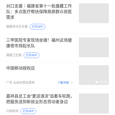
对口支援｜福建省第十一批援藏工作
队：多点医疗帮扶保障高原群众就医
需求
健康资讯天天看
打开APP
三甲医院专家现场坐镇！福州这场健
康夜市排起长队
福建卫生报
打开APP
中国移动授权店
00:15
广告
云启创想运营商
了解详情
嘉祥县总工会“夏送清凉”追着车轮跑，
把服务送到新就业形态劳动者身边
闪电新闻
打开APP