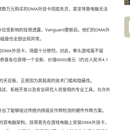
费数万元购买的DMA外挂卡彻底失灵，甚至导致电脑无法
受影响的挂哥透露，Vanguard更新后，他们的DMA外
Me磁盘也全部出现异常。
的DMA外挂卡，场面十分惨烈。对此，拳头游戏毫不留
恭喜各位获得一个全新、价值6000美元（约合人民币4.1
界的天花板，正是因为其极高的技术门槛和隐蔽性。
调试、系统开发以及安全研究人员使用的专业工具，允许外
计出了能够绕过传统内核级反作弊检测的硬件作弊方案。
的双电脑架构，挂哥首先在游戏电脑上安装DMA外挂卡，