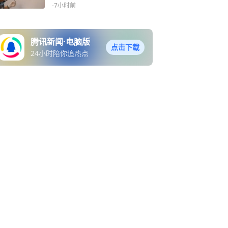
-7小时前
腾讯新闻·电脑版
点击下载
24小时陪你追热点