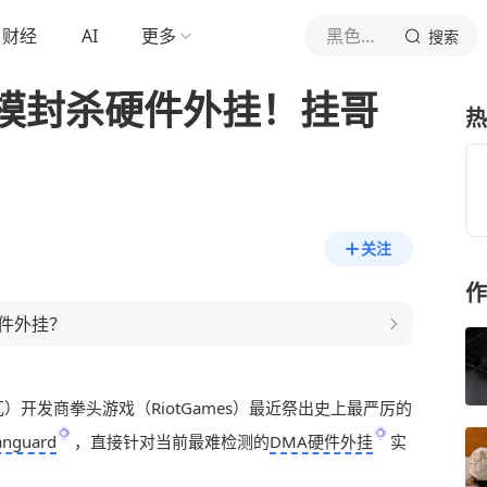
财经
AI
更多
黑色玫瑰
搜索
模封杀硬件外挂！挂哥
热
关注
作
硬件外挂？
打瓦）开发商拳头游戏（RiotGames）最近祭出史上最严厉的
anguard
，直接针对当前最难检测的
DMA硬件外挂
实