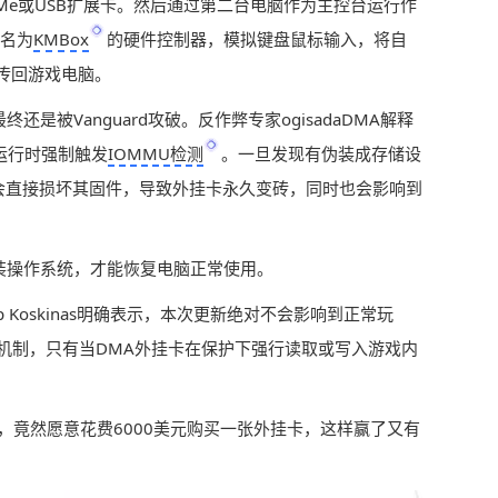
VMe或USB扩展卡。然后通过第二台电脑作为主控台运行作
名为
KMBox
的硬件控制器，模拟键盘鼠标输入，将自
传回游戏电脑。
是被Vanguard攻破。反作弊专家ogisadaDMA解释
戏运行时强制触发
IOMMU检测
。一旦发现有伪装成存储设
会直接损坏其固件，导致外挂卡永久变砖，同时也会影响到
装操作系统，才能恢复电脑正常使用。
p Koskinas明确表示，本次更新绝对不会影响到正常玩
护机制，只有当DMA外挂卡在保护下强行读取或写入游戏内
，竟然愿意花费6000美元购买一张外挂卡，这样赢了又有