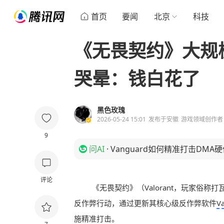
首页
要闻
北京
科技
《无畏契约》大规
哭晕：钱白花了
黑色玫瑰
2026-05-24 15:01
发布于
安徽
游戏领域创作者
9
问AI
·
Vanguard如何精准打击DMA
评论
《无畏契约》（Valorant，玩家俗称
反作弊行动，通过更新其核心级反作弊软件
V
施精准打击。