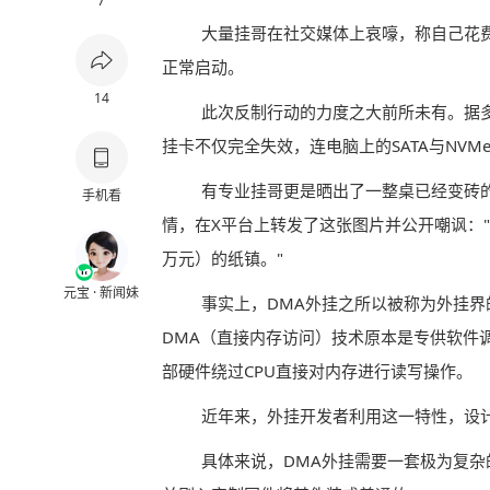
7
大量挂哥在社交媒体上哀嚎，称自己花
正常启动。
14
此次反制行动的力度之大前所未有。据多位
挂卡不仅完全失效，连电脑上的SATA与NV
有专业挂哥更是晒出了一整桌已经变砖
手机看
情，在X平台上转发了这张图片并公开嘲讽："
万元）的纸镇。"
元宝 · 新闻妹
事实上，DMA外挂之所以被称为外挂
DMA（直接内存访问）技术原本是专供软件
部硬件绕过CPU直接对内存进行读写操作。
近年来，外挂开发者利用这一特性，设
具体来说，DMA外挂需要一套极为复杂