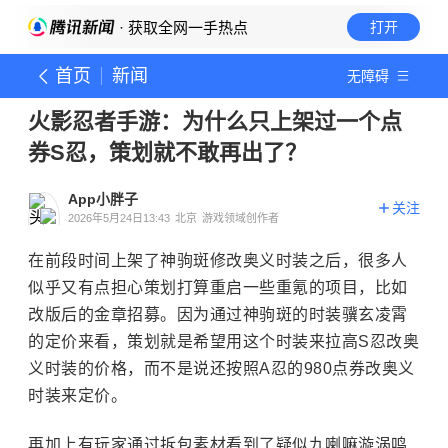
· 获取全网一手热点
打开
首页
新闻
无障碍
火影忍者手游：为什么只上架过一个点
券S忍，策划就不敢再出了？
App小胖子
关注
2026年5月24日13:43
北京
游戏领域创作者
在前段时间上架了神驹斑修改奥义时装之后，很多人
似乎又有点担心策划打算重启一些重氪的项目，比如
改版后的金章招募。因为通过神驹斑的时装骥玄凌霄
的定价来看，策划就是希望用这个时装来拉高S忍改奥
义时装的价格，而不是说还按照A忍的980点券改奥义
时装来定价。
再加上有玩家通过拆包素材看到了疑似九喇嘛漩涡鸣