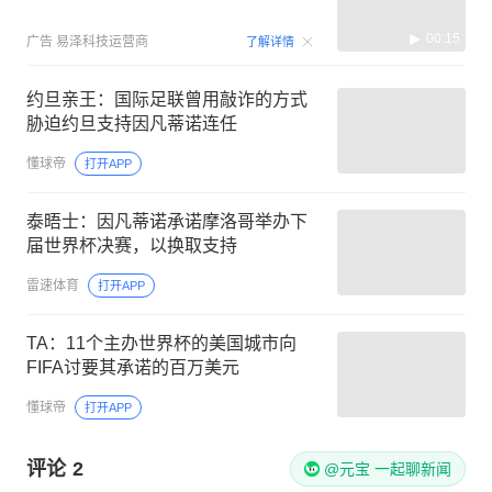
00:15
广告
易泽科技运营商
了解详情
约旦亲王：国际足联曾用敲诈的方式
胁迫约旦支持因凡蒂诺连任
懂球帝
打开APP
泰晤士：因凡蒂诺承诺摩洛哥举办下
届世界杯决赛，以换取支持
雷速体育
打开APP
TA：11个主办世界杯的美国城市向
FIFA讨要其承诺的百万美元
懂球帝
打开APP
评论
2
@元宝 一起聊新闻