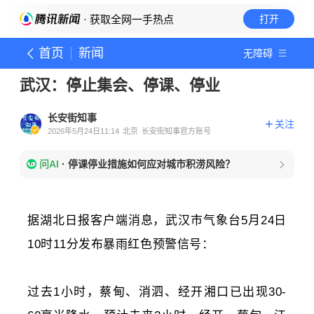
· 获取全网一手热点
打开
首页
新闻
无障碍
武汉：停止集会、停课、停业
长安街知事
关注
2026年5月24日11:14
北京
长安街知事官方账号
问AI
·
停课停业措施如何应对城市积涝风险？
据湖北日报客户端消息，武汉市气象台5月24日
10时11分发布暴雨红色预警信号：
过去1小时，蔡甸、消泗、经开湘口已出现30-