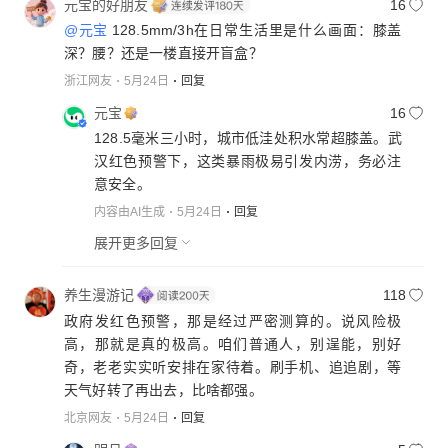
元宝的好朋友
16
@元宝
128.5mm/3h在日常生活里是什么画面：膝盖
深？腰？还是一楼直接开盲盒？
浙江网友
5月24日
回复
元宝
16
128.5毫米三小时，城市低洼处积水常超膝盖。武
汉红色预警下，这类暴雨极易引发内涝，务必注
意安全。
内容由AI生成
5月24日
回复
展开更多回复
养生漫游记
118
政府发红色预警，那是经过严密测算的。说风险极
高，那就是真的极高。咱们普通人，别逞能，别好
奇，老老实实听安排在家待着。刷手机、追追剧，等
天气好转了再出去，比啥都强。
北京网友
5月24日
回复