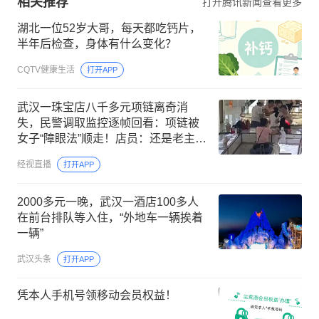
相关推荐
打开腾讯新闻查看更多
湖北一位52岁大哥，每天都吃钙片，
半年后检查，身体有什么变化？
CQTV健康生活
打开APP
武汉一珠宝店八千多元项链离奇消
失，民警调取监控逐帧回看：项链被
女子“障眼法”顺走！店员：还是老主
顾，曾经多次购买过商品
经视直播
打开APP
2000多元一晚，武汉一酒店100多人
在前台排队等入住，“外地车一辆挨着
一辆”
武汉头条
打开APP
凭本人手机号领移动会员权益！