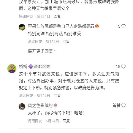
汉平原交汇，加上城市热岛效应，容易形成短时强降
雨，这种天气躲家里最安全
腾讯网友
5月24日
回复
歪果仁放屁都是香自己人走路都是罪
5
特别潮湿 特别闷热 特别难受
湖北网友
5月24日
回复
展开更多回复
桥桥
19
这个季节对武汉来说，应该是雨季，多关注天气预
报，时适外出办事，对于朝九晚五的人来说，只有按
规定上下班。特别紧急预警，以政府通告为准。
湖北网友
5月24日
回复
风之色彩缤纷
首赞
太棒了，雨尽情的下吧！哈哈！
海南网友
5月24日
回复