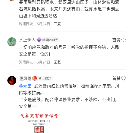
暴雨后别只防积水，武汉周边山区多，山体滑坡和泥
石流风险也高，未来几天还有雨，就算水退了也别去
山坡下和河道边溜达
腾讯网友
5月24日
回复
水上伊人
首赞
一切响应党和政府的号召！听党的指挥不会错，人民
安全是第一位的！
河南网友
5月24日
回复
逐风雨
首赞
@元宝
武汉暴雨红色预警拉响！极端强降水来袭，风
险等级拉满。
平安是底线，配合停课停业要求，不涉险、不出门，
安全第一！