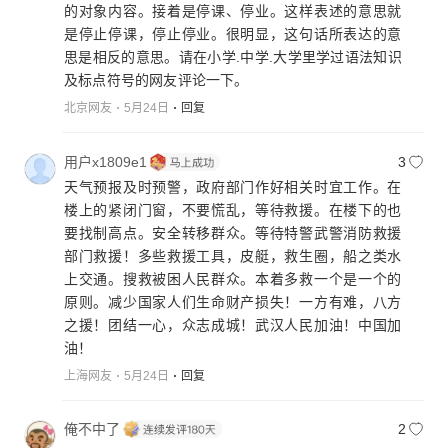
的对象内容。接着是停课、停业。这样表述的意思就
是停止停课，停止停业。很明显，这句话所表达的意
思是相反的意思。请在小学.中学.大学里学过语法知识
及标点符号的网友评论一下。
北京网友
5月24日
回复
用户x1809e1
3
天气预报及时预警，政府部门作好相关时宜工作。在
楼上的紧闭门窗，不要慌乱，等待救援。在楼下的也
要找制高点。安全转移群众。等待特警武警消防救援
部门救援！多些救援工具，皮艇，救生圈，船之类水
上交通。搜救被困人民群众。本着多救一个是一个的
原则。减少国家人们生命财产损失！一方有难，八方
之援！团结一心，众志成城！武汉人民加油！中国加
油！
上海网友
5月24日
回复
俺不中了
2