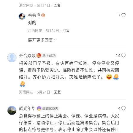
湖北网友
5月24日
回复
卷卷毛
7
对的
江西网友
5月24日
回复
展开更多回复
齐合焱燚
14
相关部门早予报，有灾百姓早知道。停会停业又停
课，提前予防受灾少。临险有备不怕难，共同抗灾团
结好。齐心协力把好关，灾难险情降低了。
河南网友
5月24日
回复
韶光年华
4
总觉得标题上的停止集会、停课、停业是病句。大家
仔细看，谓语停止，停止后面是宾语集会，集会后用
的标点符号是顿号，表示停止除了集会以外还有停止