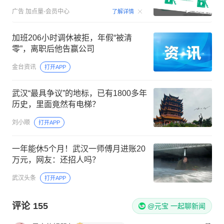
00:15
广告
加点量-会员中心
了解详情
加班206小时调休被拒，年假“被清
零”，离职后他告赢公司
金台资讯
打开APP
武汉“最具争议”的地标，已有1800多年
历史，里面竟然有电梯？
刘小顺
打开APP
一年能休5个月！武汉一师傅月进账20
万元，网友：还招人吗？
武汉头条
打开APP
评论
155
@元宝 一起聊新闻