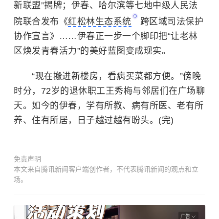
新联盟”揭牌；伊春、哈尔滨等七地中级人民法
院联合发布《
红松林生态系统
跨区域司法保护
协作宣言》……伊春正一步一个脚印把“让老林
区焕发青春活力”的美好蓝图变成现实。
“现在搬进新楼房，看病买菜都方便。”傍晚
时分，72岁的退休职工王秀梅与邻居们在广场聊
天。如今的伊春，学有所教、病有所医、老有所
养、住有所居，日子越过越有盼头。(完)
免责声明
本文来自腾讯新闻客户端创作者，不代表腾讯新闻的观点和立
场。
广告