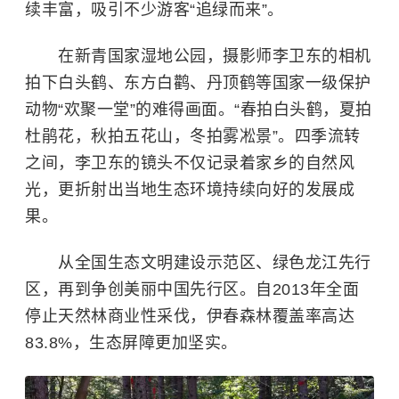
续丰富，吸引不少游客“追绿而来”。
在新青国家湿地公园，摄影师李卫东的相机
拍下白头鹤、东方白鹳、丹顶鹤等国家一级保护
动物“欢聚一堂”的难得画面。“春拍
白头鹤
，夏拍
杜鹃花，秋拍五花山，冬拍雾凇景”。四季流转
之间，李卫东的镜头不仅记录着家乡的自然风
光，更折射出当地生态环境持续向好的发展成
果。
从全国生态文明建设示范区、绿色龙江先行
区，再到争创美丽中国先行区。自2013年全面
停止天然林商业性采伐，伊春森林覆盖率高达
83.8%，生态屏障更加坚实。