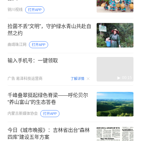
铜川视线
打开APP
捡菌不丢“文明”，守护绿水青山共赴自
然之约
曲靖珠江网
打开APP
输入手机号：一键领取
00:15
广告
易泽科技运营商
了解详情
千峰叠翠挺起绿色脊梁——呼伦贝尔
“养山富山”的生态答卷
内蒙古新媒体协会
打开APP
今日《城市晚报》：吉林省出台“森林
四库”建设五年方案