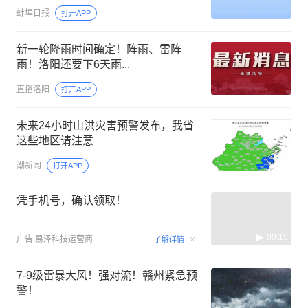
蚌埠日报
打开APP
新一轮降雨时间确定！阵雨、雷阵
雨！洛阳还要下6天雨...
直播洛阳
打开APP
未来24小时山洪灾害预警发布，我省
这些地区请注意
潮新闻
打开APP
凭手机号，确认领取！
00:15
广告
易泽科技运营商
了解详情
7-9级雷暴大风！强对流！赣州紧急预
警！