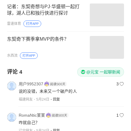
记者：东契奇想与PJ·华盛顿一起打
球，湖人已和独行侠进行探讨
雷速体育
打开APP
东契奇下赛季拿MVP的条件？
水西流
打开APP
评论
4
@元宝 一起聊新闻
用户9952307
3
说的没错，未来又一个破产的人
福建网友
5月24日
回复
RomaNtic菄菄
1
咋就自己？
辽宁网友
5月24日
回复