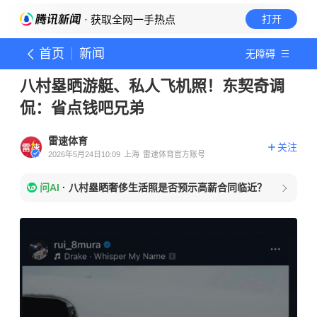
· 获取全网一手热点
打开
首页
新闻
无障碍
八村塁晒游艇、私人飞机照！东契奇调
侃：省点钱吧兄弟
雷速体育
关注
2026年5月24日10:09
上海
雷速体育官方账号
问AI
·
八村塁晒奢侈生活照是否预示高薪合同临近？