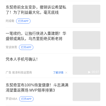
东契奇前女友变卦，撤销诉讼希望私
了！为了利益最大化，毫无底线
阿成嘞
打开APP
一笔续约，让独行侠进入重建期！华
盛顿或离队，乌杰里拒绝买断老将
常谈体育
打开APP
凭本人手机号确认！
00:07
广告
易泽科技运营商
了解详情
东契奇宣布100%恢复健康！斗志满满
渴望重返赛场 MVP赔率排第3
罗说NBA
打开APP