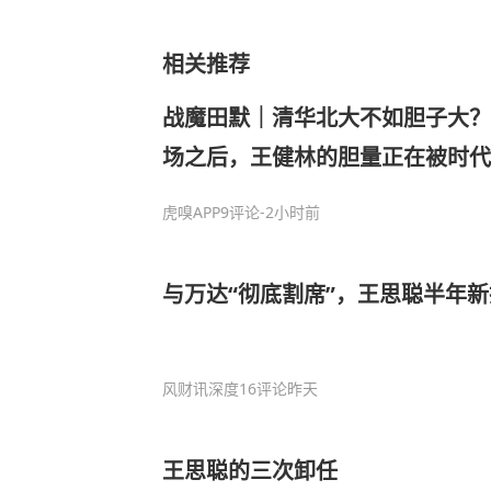
相关推荐
战魔田默｜清华北大不如胆子大？
场之后，王健林的胆量正在被时代
虎嗅APP
9评论
-2小时前
与万达“彻底割席”，王思聪半年新
风财讯深度
16评论
昨天
王思聪的三次卸任