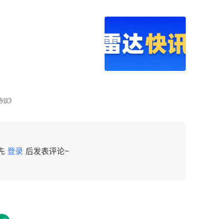
协议》
先
登录
后发表评论~