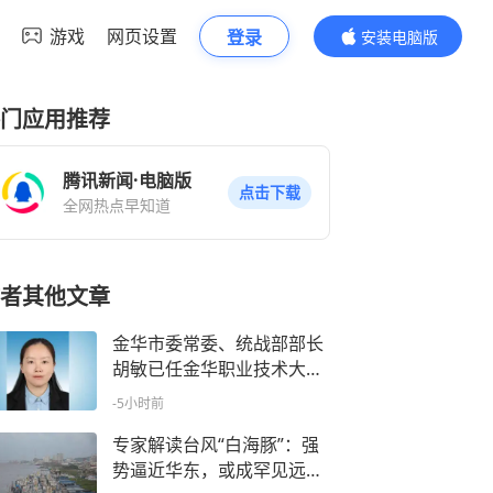
游戏
网页设置
登录
安装电脑版
内容更精彩
门应用推荐
腾讯新闻·电脑版
点击下载
全网热点早知道
者其他文章
金华市委常委、统战部部长
胡敏已任金华职业技术大学
党委书记
-5小时前
专家解读台风“白海豚”：强
势逼近华东，或成罕见远洋