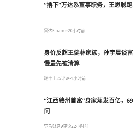
“撂下”万达系董事职务，王思聪
雷达Finance
20小时前
身价反超王健林家族，孙宇晨谈富
慢最先被清算
鞭牛士
25评论
-1小时前
“江西赣州首富”身家蒸发百亿，6
问
野马财经
9评论
22小时前