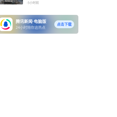
强台风登陆我国
-5小时前
腾讯新闻·电脑版
点击下载
24小时陪你追热点