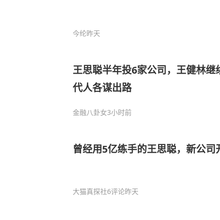
今纶
昨天
王思聪半年投6家公司，王健林继
代人各谋出路
金融八卦女
3小时前
曾经用5亿练手的王思聪，新公司
大猫真探社
6评论
昨天