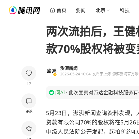
首页
要闻
北京
科技
两次流拍后，王健
款70%股权将被变
澎湃新闻
2026-05-24 10:04
发布于
上海
澎湃新闻官方账
17
问AI
·
此次变卖对万达金融科技服务有
评论
5月23日，澎湃新闻查询资料发现
贷款有限公司70%的股权将在5月2
中级人民法院公开发起，起拍价约4.0