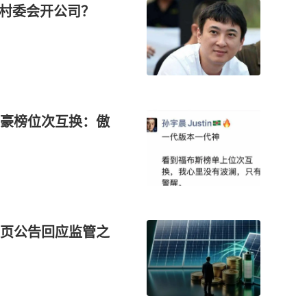
跑村委会开公司？
豪榜位次互换：傲
9页公告回应监管之