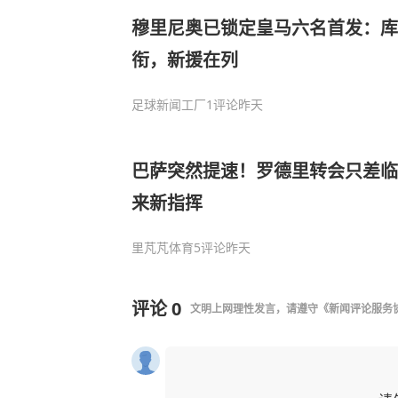
穆里尼奥已锁定皇马六名首发：库
衔，新援在列
足球新闻工厂
1评论
昨天
巴萨突然提速！罗德里转会只差临
来新指挥
里芃芃体育
5评论
昨天
评论
0
文明上网理性发言，请遵守
《新闻评论服务