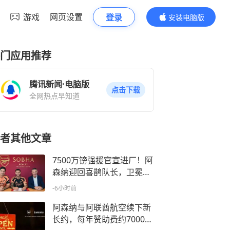
游戏
网页设置
登录
安装电脑版
内容更精彩
门应用推荐
腾讯新闻·电脑版
点击下载
全网热点早知道
者其他文章
7500万镑强援官宣进厂！阿
森纳迎回喜鹊队长，卫冕拼
图终得圆满
-6小时前
阿森纳与阿联酋航空续下新
长约，每年赞助费约7000万