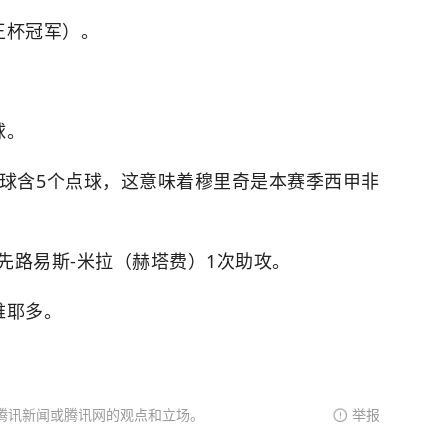
王杯冠军）。
球。
3球含5个点球，这意味着穆里奇是本赛季西甲非
领先路易斯-米拉（赫塔费）1次助攻。
维耶多。
腾讯新闻或腾讯网的观点和立场。
举报