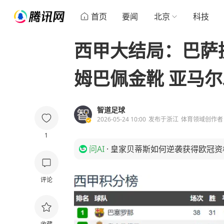
首页
要闻
北京
科技
西甲大结局：巴萨
姆巴佩金靴 亚马
智道足球
2026-05-24 10:00
发布于
浙江
体育领域创作者
1
问AI
·
皇家贝蒂斯如何逆袭获得欧冠资
评论