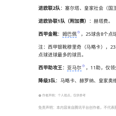
进欧联2队
：塞尔塔、皇家社会（国
进欧协联1队（附加赛）
：赫塔费。
西甲金靴
：
姆巴佩
，25球含8个点
注：西甲银靴穆里奇（马略卡），2
点球进球最多的球员。
西甲助攻王
：
亚马尔
，11助，仅
降级3队
：马略卡、赫罗纳、皇家奥
作者声明：个人观点，仅供参考
免责声明：本内容来自腾讯平台创作者，不代表