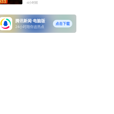
镑全球第3
-4小时前
腾讯新闻·电脑版
点击下载
24小时陪你追热点