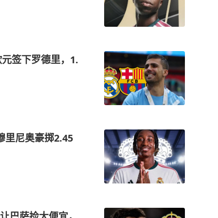
欧元签下罗德里，1.
里尼奥豪掷2.45
让巴萨捡大便宜，