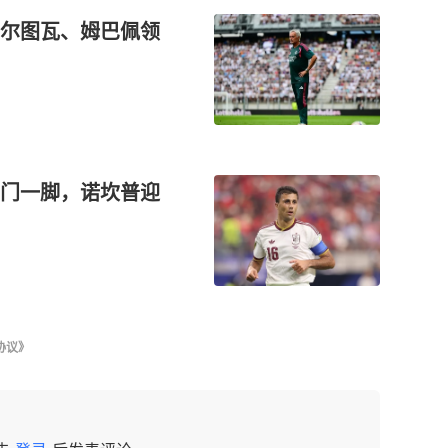
尔图瓦、姆巴佩领
门一脚，诺坎普迎
协议》