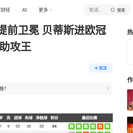
财经
AI
更多
智道足球
搜索
提前卫冕 贝蒂斯进欧冠
热
尔助攻王
关注
作
格？