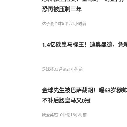
恐再被压制三年
达子说个球
6评论
1小时前
1.4亿欧皇马标王！迪奥曼德，凭
足球报
33评论
21小时前
金球先生被巴萨截胡！曝63岁穆
不补后腰皇马又0冠
我爱英超
10评论
16小时前