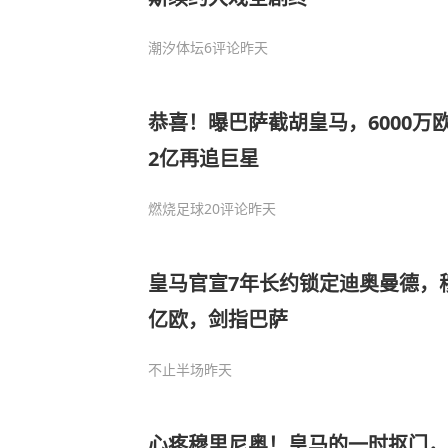
潮汐体坛
6评论
昨天
恭喜！曝巴萨截胡皇马，6000万
2亿再追巨星
燃烧足球
20评论
昨天
皇马官宣7年长约锁定迪奥曼德，穆
亿欧，剑指巴萨
不止半场
昨天
心疼穆里尼奥！皇马的一时抠门，