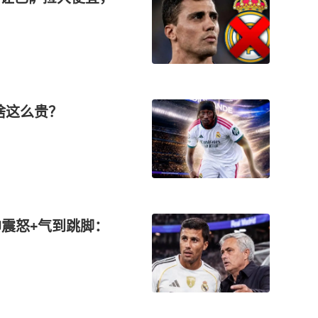
啥这么贵？
帅震怒+气到跳脚：