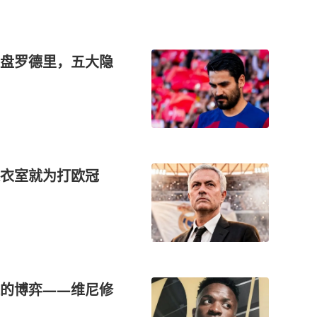
盘罗德里，五大隐
更衣室就为打欧冠
的博弈——维尼修