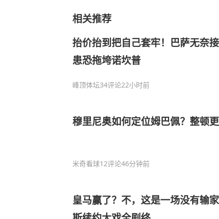
相关推荐
抬价抬到把自己套牢！巴萨无奈接
患恐拖垮诺坎普
峰顶体坛
34评论
22小时前
穆里尼奥如何定位姆巴佩？整顿
米奇看球
12评论
46分钟前
皇马赢了？不，这是一场没有输家
斯续约大戏全剧终