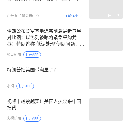
00:15
广告
加点量会员中心
了解详情
伊朗公布美军基地遭袭前后最新卫星
对比图；以色列被曝将紧急采购武
器；特朗普称“低调处理”伊朗问题，伊
朗密集宣布人事变动
极目新闻
打开APP
特朗普把美国带沟里了？
小彻
打开APP
视频丨越禁越买！美国人热衷来中国
扫货
央视新闻
打开APP