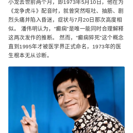
小龙去世前两个月，即1973年5月10日，他在为
《龙争虎斗》配音时，就曾突然呕吐、抽筋、剧
烈头痛并陷入昏迷，症状与7月20日那次高度相
似。 潘伟明认为，“癫痫”是唯一能同时合理解释
这两次发作的推断。 然而，“癫痫猝死”这个概念
直到1995年才被医学界正式命名，1973年的医
生根本无从诊断。