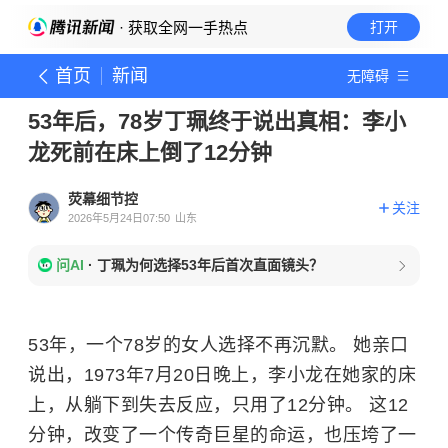
· 获取全网一手热点
打开
首页
新闻
无障碍
53年后，78岁丁珮终于说出真相：李小
龙死前在床上倒了12分钟
荧幕细节控
关注
2026年5月24日07:50
山东
问AI
·
丁珮为何选择53年后首次直面镜头？
53年，一个78岁的女人选择不再沉默。 她亲口
说出，1973年7月20日晚上，李小龙在她家的床
上，从躺下到失去反应，只用了12分钟。 这12
分钟，改变了一个传奇巨星的命运，也压垮了一