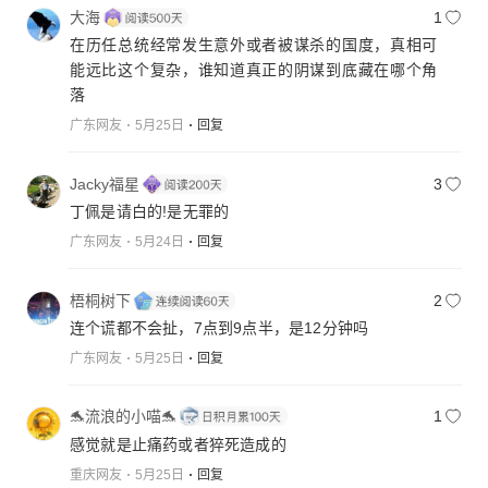
大海
1
在历任总统经常发生意外或者被谋杀的国度，真相可
能远比这个复杂，谁知道真正的阴谋到底藏在哪个角
落
广东网友
5月25日
回复
Jacky福星
3
丁佩是请白的!是无罪的
广东网友
5月24日
回复
梧桐树下
2
连个谎都不会扯，7点到9点半，是12分钟吗
广东网友
5月25日
回复
🐬流浪的小喵🐬
1
感觉就是止痛药或者猝死造成的
重庆网友
5月25日
回复