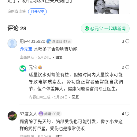
走了，初代词坛4巨头只剩他了
追剧省流侠
打开APP
评论
28
@元宝 一起聊新闻
用户4315920
3
@元宝
水喝多了会影响肾功能
山西网友
5月24日
回复
元宝
2
适量饮水对肾脏有益，但短时间内大量饮水可能
导致电解质紊乱。肾功能正常者通常能自我调
节，但个体差异大。健康问题请咨询专业医生。
内容由AI生成
5月24日
回复
37度女人
4
癫痫除了先天的，脑部受伤也可能引发，像李小龙这
样的武打巨星，受伤也是家常便饭