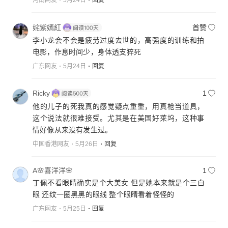
河南网友
5月24日
回复
姹紫嫣紅
首赞
李小龙会不会是疲劳过度去世的，高强度的训练和拍
电影，作息时间少，身体透支猝死
广东网友
5月24日
回复
Ricky
1
他的儿子的死我真的感觉疑点重重，用真枪当道具，
这个说法就很难接受。尤其是在美国好莱坞，这种事
情好像从来没有发生过。
中国香港网友
5月26日
回复
A🌸喜洋洋🌸
1
丁佩不看眼睛确实是个大美女 但是她本来就是个三白
眼 还纹一圈黑黑的眼线 整个眼睛看着怪怪的
广东网友
5月25日
回复