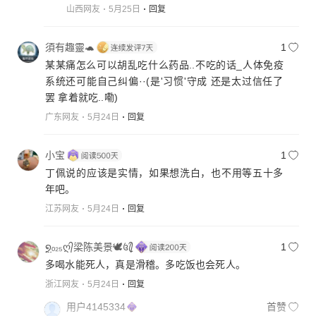
山西网友
5月25日
回复
須有趣靈🐢
1
某某痛怎么可以胡乱吃什么药品..不吃的话_人体免疫
系统还可能自己纠偏··(是'习惯'守成 还是太过信任了
罢 拿着就吃..嘞)
广东网友
5月24日
回复
小宝
1
丁佩说的应该是实情，如果想洗白，也不用等五十多
年吧。
江苏网友
5月24日
回复
໑ຼₒ₂₅ღ᭄梁陈美景🕊꧔ꦿ᭄
1
多喝水能死人，真是滑稽。多吃饭也会死人。
浙江网友
5月24日
回复
用户4145334
首赞