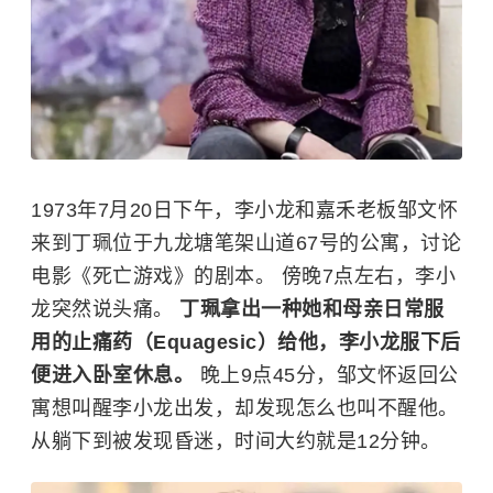
1973年7月20日下午，李小龙和嘉禾老板邹文怀
来到丁珮位于九龙塘笔架山道67号的公寓，讨论
电影《死亡游戏》的剧本。 傍晚7点左右，
李小
龙
突然说头痛。
丁珮拿出一种她和母亲日常服
用的止痛药（Equagesic）给他，李小龙服下后
便进入卧室休息。
晚上9点45分，
邹文怀
返回公
寓想叫醒李小龙出发，却发现怎么也叫不醒他。
从躺下到被发现昏迷，时间大约就是12分钟。