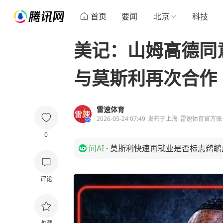
首页
要闻
北京
科技
美记：山姆高德同
与莫斯利再次合作
雷速体育
2026-05-24 07:49
发布于
上海
雷速体育官方账
0
问AI
·
莫斯利快速再就业是否标志鹈鹕
评论