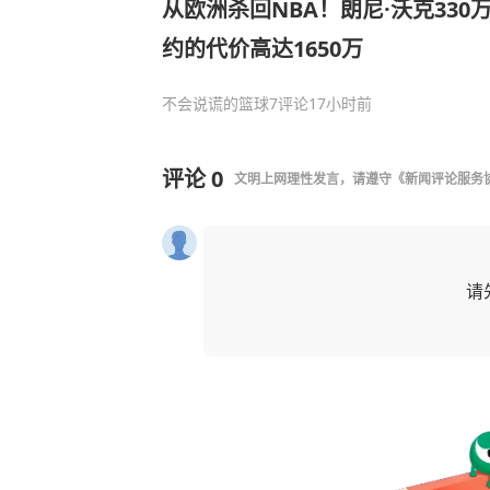
从欧洲杀回NBA！朗尼·沃克33
约的代价高达1650万
不会说谎的篮球
7评论
17小时前
评论
0
文明上网理性发言，请遵守
《新闻评论服务
请