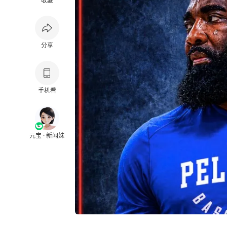
收藏
分享
手机看
元宝 · 新闻妹