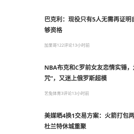
巴克利：现役只有5人无需再证明
够资格
加里哥
122评论
13小时前
NBA布克和C罗前女友恋情实锤，
咒”，又迷上俄罗斯超模
艺兔体育
3评论
13小时前
美媒晒4换1交易方案：火箭打包两
杜兰特休城重聚