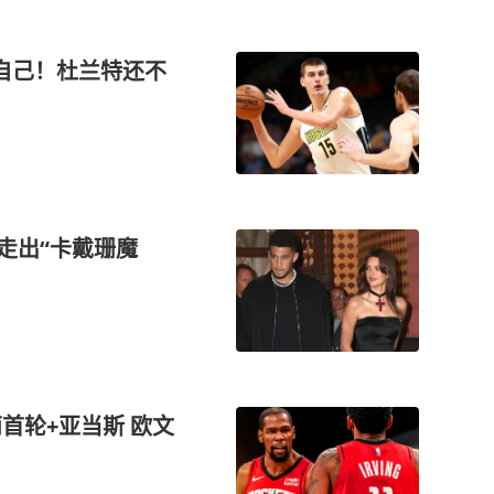
自己！杜兰特还不
走出“卡戴珊魔
首轮+亚当斯 欧文