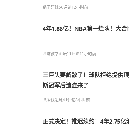
锅子篮球
56评论
12小时前
4年1.86亿！NBA第一烂队！大
篮球教学论坛
11评论
11小时前
三巨头要解散了！球队拒绝提供顶
斯冠军后遗症来了
抛物线进球
41评论
8小时前
正式决定！推迟续约！4年2.75亿