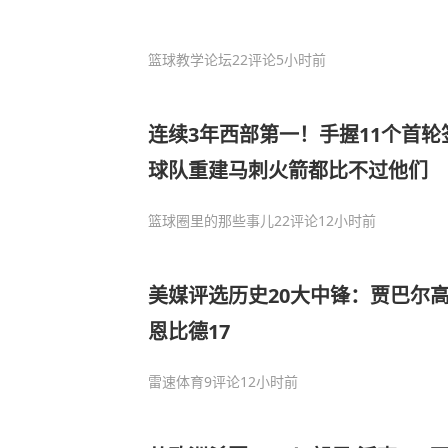
篮球教学论坛
22评论
5小时前
连续3年西部第一！手握11个首轮
球队重建马刺火箭都比不过他们
篮球圈里的那些事儿
22评论
12小时前
美媒评选历史20大中锋：贾巴尔
恩比德17
雷速体育
9评论
12小时前