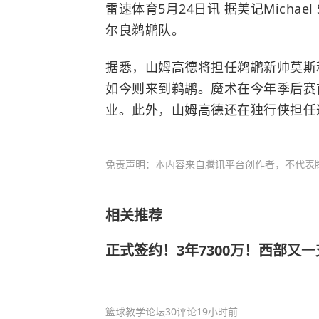
雷速体育5月24日讯 据美记Michae
尔良鹈鹕队
。
据悉，山姆高德将担任鹈鹕新帅莫斯
如今则来到鹈鹕。魔术在今年季后赛
业。此外，山姆高德还在
独行侠
担任
免责声明：本内容来自腾讯平台创作者，不代表
相关推荐
正式签约！3年7300万！西部又
篮球教学论坛
30评论
19小时前