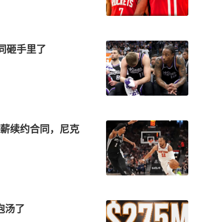
合同砸手里了
薪续约合同，尼克
泡汤了