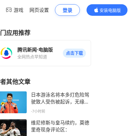
游戏
网页设置
登录
安装电脑版
内容更精彩
门应用推荐
腾讯新闻·电脑版
点击下载
全网热点早知道
者其他文章
日本游泳名将本多灯危险驾
驶致人受伤被起诉，无缘今
年亚运会
-7小时前
维尼修斯与皇马续约，莫德
里奇现身评论区： ️