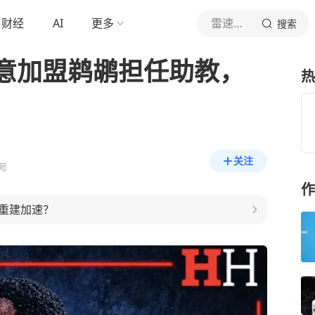
财经
AI
更多
雷速体育
搜索
意加盟鹈鹕担任助教，
热
关注
号
作
重建加速？