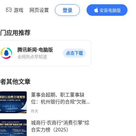
游戏
网页设置
登录
安装电脑版
内容更精彩
门应用推荐
腾讯新闻·电脑版
点击下载
全网热点早知道
者其他文章
董事会超期、职工董事缺
位：杭州银行的合规“欠账”
怎么还？
昨天
城商行·农商行“消费引擎”综
合实力榜（2025）