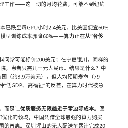
理工作——这一切的月均花费，可能不到纽约
本已跌至每GPU小时2.4美元，比美国便宜60%
让大模型训练成本骤降60%——
算力正在从“奢侈
科问诊可能标价200美元；在宁夏银川，同样的
卫生院，患者只需几十元人民币。结果是什么？中
美国（约8.9万美元），但人均预期寿命（79
种“低GDP、高福祉”的反差，在算力时代被急
，而是让
优质服务无限趋近于零边际成本
。医
AI优化的领域，中国凭借全球最强的算力购买
围的普惠。深圳坪山的无人配送车累计完成20