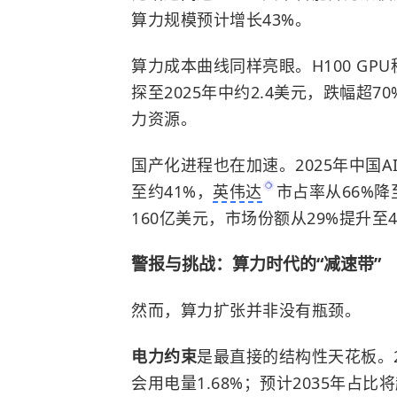
算力规模预计增长43%。
算力成本曲线同样亮眼。H100 GPU
探至2025年中约2.4美元，跌幅超
力资源。
国产化进程也在加速。2025年中国
至约41%，
英伟达
市占率从66%降
160亿美元，市场份额从29%提升
警报与挑战：算力时代的“减速带”
然而，算力扩张并非没有瓶颈。
电力约束
是最直接的结构性天花板。2
会用电量1.68%；预计2035年占比