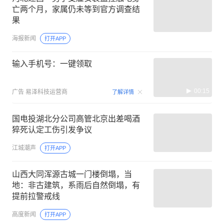
亡两个月，家属仍未等到官方调查结
果
海报新闻
打开APP
输入手机号：一键领取
00:15
广告
易泽科技运营商
了解详情
国电投湖北分公司高管北京出差喝酒
猝死认定工伤引发争议
江城潮声
打开APP
山西大同浑源古城一门楼倒塌，当
地：非古建筑，系雨后自然倒塌，有
提前拉警戒线
高度新闻
打开APP