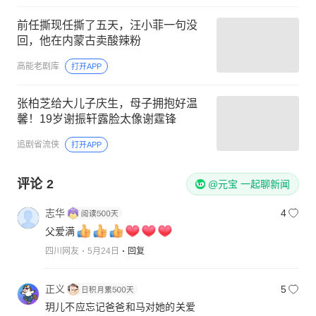
前任撕现任撕了五天，汪小菲一句没
回，他在内蒙古卖酸辣粉
高能老剧库
打开APP
张柏芝给大儿子庆生，母子拥抱好温
馨！19岁谢振轩露脸太像谢霆锋
追剧省流侠
打开APP
评论
2
@元宝 一起聊新闻
志华
4
父爱满
四川网友
5月24日
回复
正义
5
玥儿不应忘记爸爸和马对她的关爱