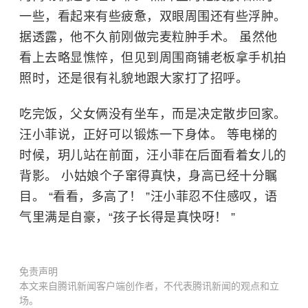
一些，看起来有些疲惫，双眼周围还有些浮肿。
据透露，他不久前刚做完
麦粒肿
手术。 虽然他
看上去略显憔悴，但见到周围商铺老板拿手机拍
照时，还是很有礼貌地跟大家打了招呼。
吃完饭，父女俩没有坐车，而是决定散步回家。
汪小菲说，正好可以锻炼一下身体。 等电梯的
时候，玥儿站在前面，汪小菲在后面看着女儿的
背影。 小姑娘个子窜得真快，身高已经十分瞩
目。 “看看，多高了！ ”汪小菲忍不住感叹，语
气里满是自豪，“孩子长得是真快呀！ ”
免责声明
本文来自腾讯新闻客户端创作者，不代表腾讯新闻的观点和立
场。