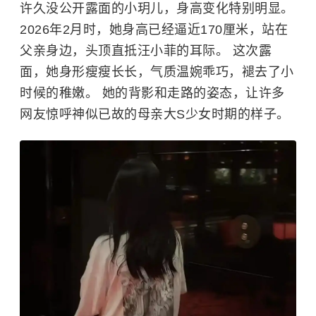
许久没公开露面的小玥儿，身高变化特别明显。
2026年2月时，她身高已经逼近170厘米，站在
父亲身边，头顶直抵汪小菲的耳际。 这次露
面，她身形瘦瘦长长，气质温婉乖巧，褪去了小
时候的稚嫩。 她的背影和走路的姿态，让许多
网友惊呼神似已故的母亲大S少女时期的样子。