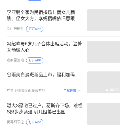
李亚鹏全家为民宿捧场！俩女儿腼
腆、侄女大方，李嫣捂嘴依旧惹眼
冷门神剧社
打开APP
冯绍峰与6岁儿子合体出席活动，温馨
互动暖人心
老剧雷达站
打开APP
谷雨美白淡斑新品上市，福利加码！
00:39
广告
谷雨鎏金面膜官方号
了解详情
曝大S豪宅已过户，葛斯齐下场，难怪
S妈步步紧逼 玥儿姐弟已出国
荧幕细节控
打开APP