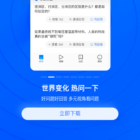
致
世界变化 热问一下
好问题好回答 多元视角看问题
立即下载