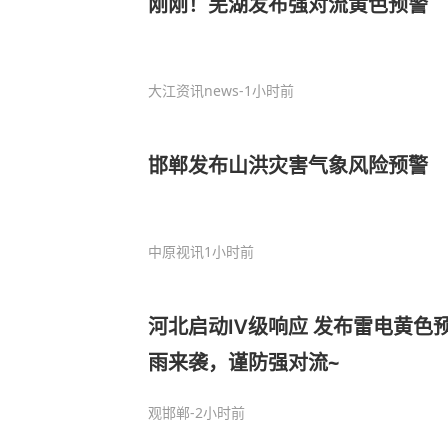
刚刚！芜湖发布强对流黄色预警
大江资讯news
-1小时前
邯郸发布山洪灾害气象风险预警
中原视讯
1小时前
河北启动Ⅳ级响应 发布雷电黄色
雨来袭，谨防强对流~
观邯郸
-2小时前