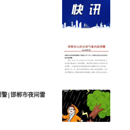
预警|邯郸市夜间雷