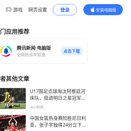
游戏
网页设置
登录
安装电脑版
内容更精彩
门应用推荐
腾讯新闻·电脑版
点击下载
全网热点早知道
者其他文章
U17国足点球淘汰阿根廷河
床队，挺进明日之星冠军杯
决赛
-6小时前
中国女篮热身赛险胜尼日利
亚，张子宇独得24分立下头