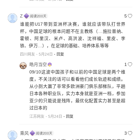
Z
5
谁能把U17带到亚洲杯决赛，谁就应该带队打世界
杯，中国足球的根本问题不在主教练（…施拉普纳、
霍顿、阿里汉、米卢、高洪波、沈祥福、里皮、李
铁、伊万…），在足球的基础、培养体系等等
四川网友
5月24日
回复
皓月当空
1
09/10这波中国孩子和以前的中国足球是两个维
度，不关注的话可以看看他们成长轨迹和成绩。
从小到大赢了非常多欧洲豪门俱乐部梯队，平趟
日本各种职业队，实力本身就是亚洲一档，参加
亚少的只能说是残阵，最优化配置实力甚至是超
过日本的
江苏网友
5月24日
回复
乘风
3