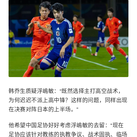
韩乔生质疑浮嶋敏：“既然选择主打高空战术，
为何迟迟不派上高中锋？这样的问题，同样出现
在决赛对阵日本的上半场。”
他希望中国足协好好考虑浮嶋敏的去留：“现在
足协应该针对教练的执教争议、战术固执、临场