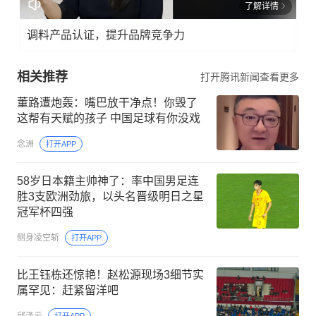
了解详情
调料产品认证，提升品牌竞争力
相关推荐
打开腾讯新闻查看更多
董路遭炮轰：嘴巴放干净点！你毁了
这帮有天赋的孩子 中国足球有你没戏
念洲
打开APP
58岁日本籍主帅神了：率中国男足连
胜3支欧洲劲旅，以头名晋级明日之星
冠军杯四强
侧身凌空斩
打开APP
比王钰栋还惊艳！赵松源现场3细节实
属罕见：赶紧留洋吧