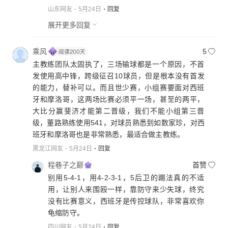
山东网友
5月24日
回复
展开更多回复
乘风
5
主教练团队太固执了，三场输球都是一个原因，不首
发使用高中锋，跨级征召10球员，但是根本没有首发
的能力，替补可以。而且世少赛，小组赛要面对西班
牙和摩洛哥，这两场比赛必须平一场，甚至的两平，
大比分赢斐济才能第二晋级，我们不能小组第三晋
级，董路熟练使用541，对球员熟悉到如数家珍，对西
班牙和摩洛哥也是非常熟悉，最适合做主教练。
黑龙江网友
5月24日
回复
程巷子之巅
首赞
别用5-4-1，用4-2-3-1，5后卫的踢法真的不适
用，让别人来围殴一样，靠防守来少失球，终究
没有比赛意义，西班牙是传控球队，非常喜欢你
龟缩防守。
四川网友
5月24日
回复