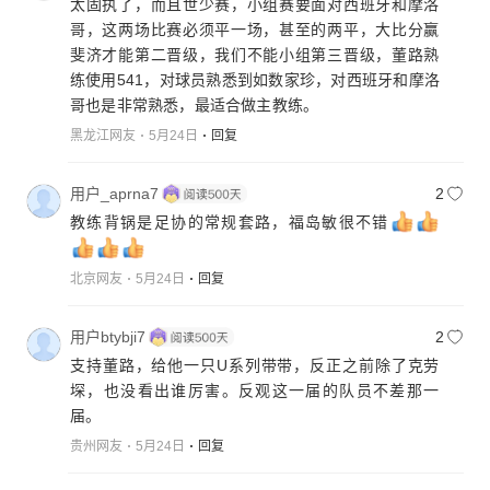
太固执了，而且世少赛，小组赛要面对西班牙和摩洛
哥，这两场比赛必须平一场，甚至的两平，大比分赢
斐济才能第二晋级，我们不能小组第三晋级，董路熟
练使用541，对球员熟悉到如数家珍，对西班牙和摩洛
哥也是非常熟悉，最适合做主教练。
黑龙江网友
5月24日
回复
用户_aprna7
2
教练背锅是足协的常规套路，福岛敏很不错
北京网友
5月24日
回复
用户btybji7
2
支持董路，给他一只U系列带带，反正之前除了克劳
堔，也没看出谁厉害。反观这一届的队员不差那一
届。
贵州网友
5月24日
回复