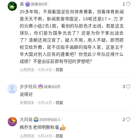
善
1
20多年啦，不观看国足任何体育赛事，但看体育新闻
是天天不断，新闻里报导国足，16呢还是17.>..刀.岁
的比赛小组2负1胜，看别的队脸色才出线，若是这支
球队，你们是为国争光去了？还是为你干爹出战去
了？清朝还用汉官了，疑人不用，用人不疑，即然把
权交给外教，就不应指手画脚的指导人家，这是五千
年大国对别人应有的遵重吧？你觉此少年队应得什么
成绩？不是出征前即有夺冠的梦想吧？
山西网友
5月24日
回复
步步轻风
3
说得对
安徽网友
5月24日
回复
大同易
2
韩乔生老师明察秋毫
山西网友
5月24日
回复