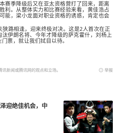
本赛季降级后又在亚太资格营打了回来，距离
场胜利。从整体实力和比赛经验来看，黄佳浩占
有可能，梁小龙面对职业资格的诱惑，肯定也会
睿夫狭路相逢，迎来终极对决。这是2人首次在正
2淘汰伊朗名将、今年才降级的萨克霍什，刘杨上
业门票，就让我们拭目以待。
腾讯新闻或腾讯网的观点和立场。
举报
泽迎绝佳机会，中