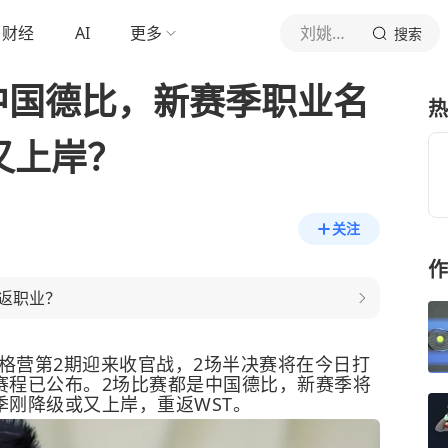
财经
AI
更多
刘姚尧的文字城堡
搜索
中国德比，新赛季职业名
热
又上岸？
关注
作
返职业？
太资格营第2期迎来收官战，2场半决赛将在今日打
新赛程已公布。2场比赛都是中国德比，新赛季将
季刚降级或又上岸，重返WST。