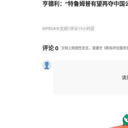
亨德利：“特鲁姆普有望再夺中国
WPBSA中文网
1评论
15小时前
评论
0
文明上网理性发言，请遵守
《新闻评论服务
请