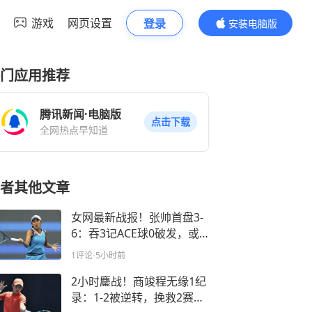
游戏
网页设置
登录
安装电脑版
内容更精彩
门应用推荐
腾讯新闻·电脑版
点击下载
全网热点早知道
者其他文章
女网最新战报！张帅首盘3-
6：吞3记ACE球0破发，或5
连败世界第1？
1评论
-5小时前
2小时鏖战！商竣程无缘1纪
录：1-2被逆转，挽救2赛点