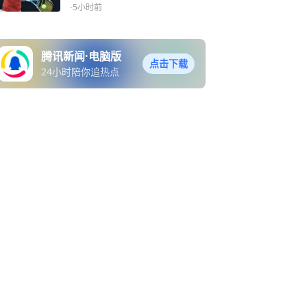
憾负19号种子
-5小时前
腾讯新闻·电脑版
点击下载
24小时陪你追热点