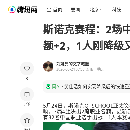
首页
要闻
北京
科技
斯诺克赛程：2场
额+2，1人刚降级
刘姚尧的文字城堡
2026-05-24 07:37
发布于
重庆
3
问AI
·
黄佳浩如何实现降级后的快速重
评论
5月24日，斯诺克Q SCHOOL亚
响，7局4胜决出2席职业名额，最
有32名中国职业选手出战，1人本赛