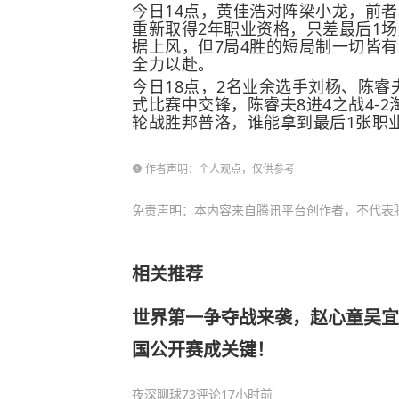
今日14点，黄佳浩对阵
梁小龙
，前者
重新取得2年职业资格，只差最后1
据上风，但7局4胜的短局制一切皆
全力以赴。
今日18点，2名业余选手刘杨、陈
式比赛中交锋，陈睿夫8进4之战4-
轮战胜邦普洛，谁能拿到最后1张职
作者声明：个人观点，仅供参考
免责声明：本内容来自腾讯平台创作者，不代表
相关推荐
世界第一争夺战来袭，赵心童吴宜
国公开赛成关键！
夜深聊球
73评论
17小时前