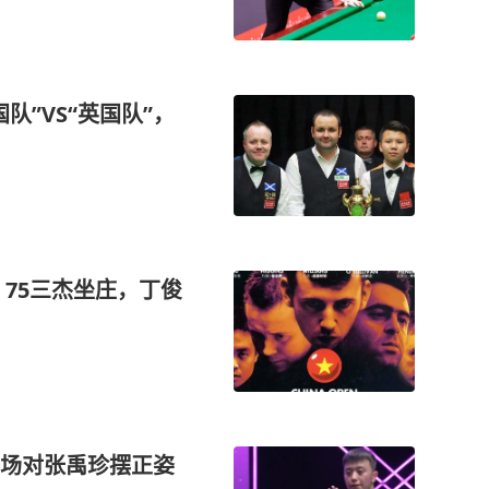
队”VS“英国队”，
）：75三杰坐庄，丁俊
场对张禹珍摆正姿