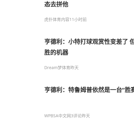
态去拼他
虎扑体育内容
11小时前
亨德利：小特打球观赏性变差了 
胜的机器
Dream梦体育
昨天
亨德利：特鲁姆普依然是一台“胜
WPBSA中文网
3评论
昨天