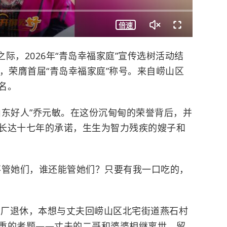
倍速
之际，2026年“青岛幸福家庭”宣传选树活动结
，荣膺首届“青岛幸福家庭”称号。来自崂山区
名。
山东好人”乔元敏。在这份沉甸甸的荣誉背后，并
长达十七年的承诺，生生为智力残疾的嫂子和
不管她们，谁还能管她们？只要有我一口吃的，
制药厂退休，本想与丈夫回崂山区北宅街道燕石村
重的考题——丈夫的二哥和婆婆相继离世，留