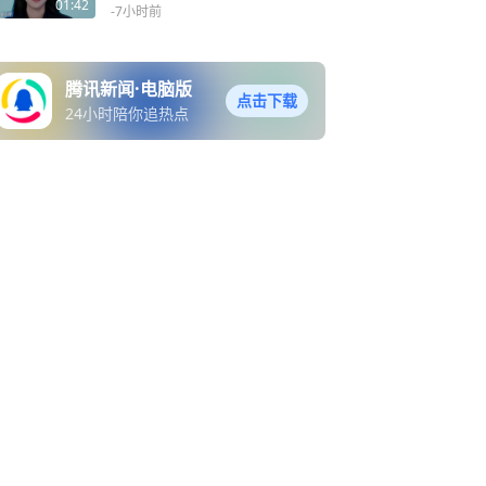
眼频繁出现，网友担心，国
01:42
-7小时前
乒男单怎么赢回来？球迷在
等，球队也该有自己的答案
腾讯新闻·电脑版
点击下载
24小时陪你追热点