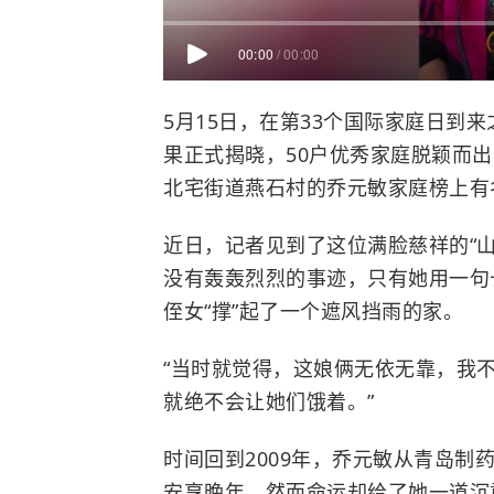
00:00
/
00:00
5月15日，在第33个国际家庭日到来
果正式揭晓，50户优秀家庭脱颖而出
北宅街道燕石村的乔元敏家庭榜上有
近日，记者见到了这位满脸慈祥的“
没有轰轰烈烈的事迹，只有她用一句
侄女“撑”起了一个遮风挡雨的家。
“当时就觉得，这娘俩无依无靠，我
就绝不会让她们饿着。”
时间回到2009年，乔元敏从青岛
安享晚年。然而命运却给了她一道沉