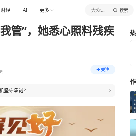
财经
AI
更多
大众日报
搜索
“我管”，她悉心照料残疾
热
关注
号
作
机坚守承诺？