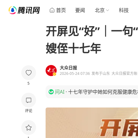
首页
要闻
北京
科技
开屏见“好”｜一句
嫂侄十七年
大众日报
2026-05-24 07:36
发布于
山东
大众日报官方账
5
问AI
·
十七年守护中她如何克服健康危
评论