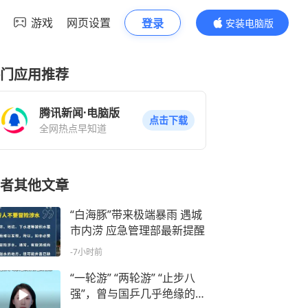
游戏
网页设置
登录
安装电脑版
内容更精彩
门应用推荐
腾讯新闻·电脑版
点击下载
全网热点早知道
者其他文章
“白海豚”带来极端暴雨 遇城
市内涝 应急管理部最新提醒
-7小时前
“一轮游” “两轮游” “止步八
强”，曾与国乒几乎绝缘的字