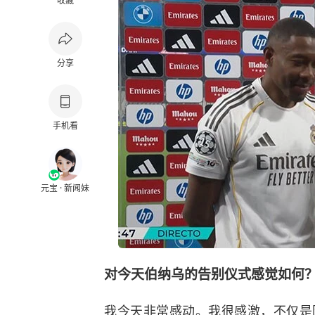
收藏
分享
手机看
元宝 · 新闻妹
对今天伯纳乌的告别仪式感觉如何
我今天非常感动。我很感激，不仅是