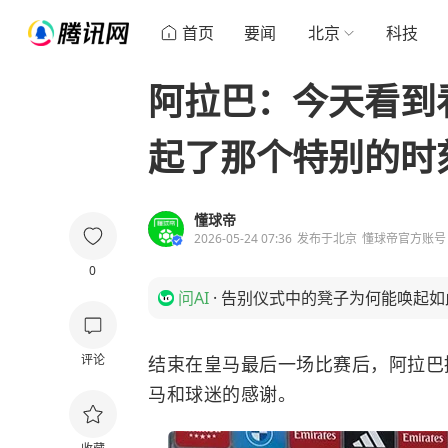
首页
要闻
北京
科技
阿拉巴：今天看到
起了那个特别的时
懂球帝
2026-05-24 07:36
发布于
北京
懂球帝官方账号
0
问AI
·
告别仪式中的凳子为何能唤起如
评论
结束在皇马最后一场比赛后，阿拉巴
马和球迷的感谢。