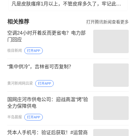
凡是皮肤瘙痒1月以上，不管皮痒多久了，牢记此法，快！准！狠！
相关推荐
打开腾讯新闻查看更多
空调24小时开着反而更省电？电力部
门回应
极目新闻
打开APP
“集中供冷”，吉林省可否复制？
黄河新闻网吕梁
打开APP
国网庄河市供电公司：迎战高温“烤”验
全力保障供电
半岛晨报
打开APP
凭本人手机号：验证后获取！#运营商