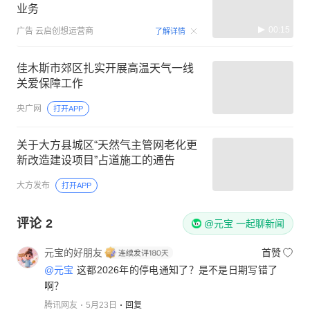
业务
00:15
广告
云启创想运营商
了解详情
佳木斯市郊区扎实开展高温天气一线
关爱保障工作
央广网
打开APP
关于大方县城区“天然气主管网老化更
新改造建设项目”占道施工的通告
大方发布
打开APP
评论
2
@元宝 一起聊新闻
元宝的好朋友
首赞
@元宝
这都2026年的停电通知了？是不是日期写错了
啊？
腾讯网友
5月23日
回复