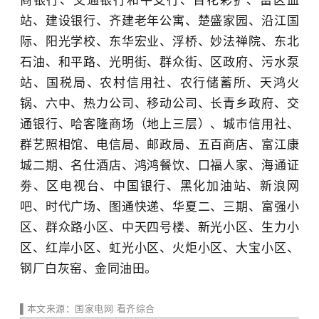
商银行、交通银行和平支行、百花彩扩、富区血
站、建设银行、齐建老年公寓、楚盛家园、沿江国
际、阳光学校、东华宏业、浮桥、妙法禅院、东北
石油、和平路、光明街、群众街、区政府、污水泵
站、国税局、农村信用社、农行储蓄所、天鸿火
锅、六中、热力公司、移动公司、长青乡政府、交
通银行、哈客隆商场（地上三层）、城市信用社、
群艺照相馆、电信局、邮政局、五百商店、富江康
城二期、名仕酒店、鸿鸿餐饮、口福人家、海通证
劵、区电视台、中国银行、黑化加油站、新浪网
吧、时代广场、图通快递、华夏二、三期、富强小
区、群众路小区、中天四号楼、新光小区、生力小
区、红岸小区、虹光小区、火炬小区、大宝小区、
钢厂白灰窑、金同油田。
▌
本文来源
：国家电网 看齐综合