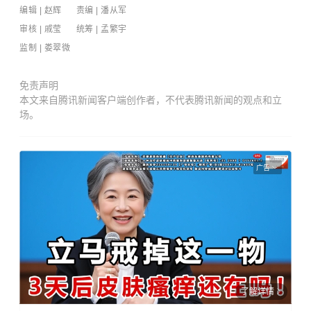
编辑 | 赵辉 责编 | 潘从军
审核 | 戚莹 统筹 | 孟繁宇
监制
| 娄翠微
免责声明
本文来自腾讯新闻客户端创作者，不代表腾讯新闻的观点和立
场。
广告
了解详情